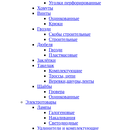
Уголки перфорированные
Хомуты
Винты
Оцинкованные
Крюки
Гвозди
Скобы строительные
Строительные
Дюбеля
Гвозди
Пластмасовые
Заклёпки
Такелаж
Комплектующие
Троссы, цепи
Веревки,шнуры,ленты
Шайбы
Гровера
Оцинкованные
Электротовары
Лампы
Галогеновые
Накаливания
Светодиодные
Удлинители и комплектующие