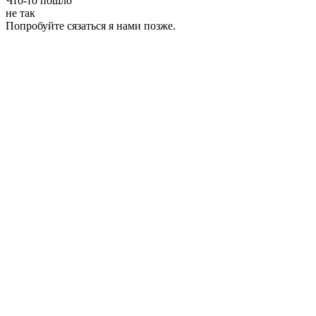
Что-то пошло
не так
Попробуйте сязаться я нами позже.