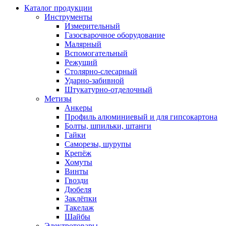
Каталог продукции
Инструменты
Измерительный
Газосварочное оборудование
Малярный
Вспомогательный
Режущий
Столярно-слесарный
Ударно-забивной
Штукатурно-отделочный
Метизы
Анкеры
Профиль алюминиевый и для гипсокартона
Болты, шпильки, штанги
Гайки
Саморезы, шурупы
Крепёж
Хомуты
Винты
Гвозди
Дюбеля
Заклёпки
Такелаж
Шайбы
Электротовары