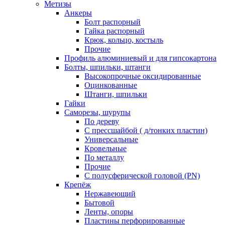
Метизы
Анкеры
Болт распорный
Гайка распорный
Крюк, кольцо, костыль
Прочие
Профиль алюминиевый и для гипсокартона
Болты, шпильки, штанги
Высокопрочные оксидированные
Оцинкованные
Штанги, шпильки
Гайки
Саморезы, шурупы
По дереву
С прессшайбой ( д/тонких пластин)
Универсальные
Кровельные
По металлу
Прочие
С полусферической головой (PN)
Крепёж
Нержавеющий
Бытовой
Ленты, опоры
Пластины перфорированные