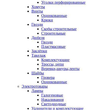
Уголки перфорированные
Хомуты
Винты
Оцинкованные
Крюки
Гвозди
Скобы строительные
Строительные
Дюбеля
Гвозди
Пластмасовые
Заклёпки
Такелаж
Комплектующие
Троссы, цепи
Веревки,шнуры,ленты
Шайбы
Гровера
Оцинкованные
Электротовары
Лампы
Галогеновые
Накаливания
Светодиодные
Удлинители и комплектующие