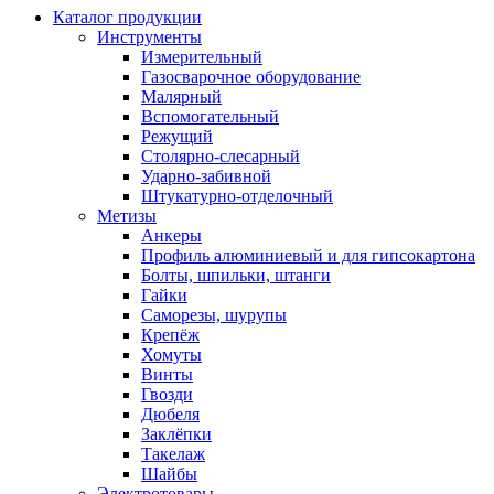
Каталог продукции
Инструменты
Измерительный
Газосварочное оборудование
Малярный
Вспомогательный
Режущий
Столярно-слесарный
Ударно-забивной
Штукатурно-отделочный
Метизы
Анкеры
Профиль алюминиевый и для гипсокартона
Болты, шпильки, штанги
Гайки
Саморезы, шурупы
Крепёж
Хомуты
Винты
Гвозди
Дюбеля
Заклёпки
Такелаж
Шайбы
Электротовары