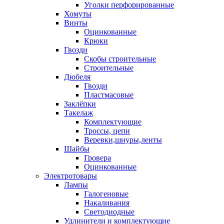
Уголки перфорированные
Хомуты
Винты
Оцинкованные
Крюки
Гвозди
Скобы строительные
Строительные
Дюбеля
Гвозди
Пластмасовые
Заклёпки
Такелаж
Комплектующие
Троссы, цепи
Веревки,шнуры,ленты
Шайбы
Гровера
Оцинкованные
Электротовары
Лампы
Галогеновые
Накаливания
Светодиодные
Удлинители и комплектующие