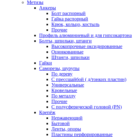
Метизы
Анкеры
Болт распорный
Гайка распорный
Крюк, кольцо, костыль
Прочие
Профиль алюминиевый и для гипсокартона
Болты, шпильки, штанги
Высокопрочные оксидированные
Оцинкованные
Штанги, шпильки
Гайки
Саморезы, шурупы
По дереву
С прессшайбой ( д/тонких пластин)
Универсальные
Кровельные
По металлу
Прочие
С полусферической головой (PN)
Крепёж
Нержавеющий
Бытовой
Ленты, опоры
Пластины перфорированные