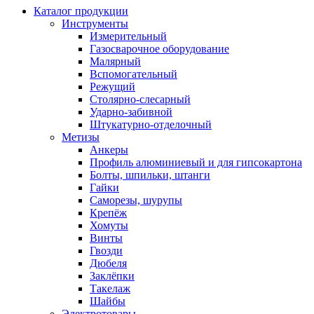
Каталог продукции
Инструменты
Измерительный
Газосварочное оборудование
Малярный
Вспомогательный
Режущий
Столярно-слесарный
Ударно-забивной
Штукатурно-отделочный
Метизы
Анкеры
Профиль алюминиевый и для гипсокартона
Болты, шпильки, штанги
Гайки
Саморезы, шурупы
Крепёж
Хомуты
Винты
Гвозди
Дюбеля
Заклёпки
Такелаж
Шайбы
Электротовары