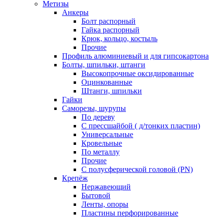
Метизы
Анкеры
Болт распорный
Гайка распорный
Крюк, кольцо, костыль
Прочие
Профиль алюминиевый и для гипсокартона
Болты, шпильки, штанги
Высокопрочные оксидированные
Оцинкованные
Штанги, шпильки
Гайки
Саморезы, шурупы
По дереву
С прессшайбой ( д/тонких пластин)
Универсальные
Кровельные
По металлу
Прочие
С полусферической головой (PN)
Крепёж
Нержавеющий
Бытовой
Ленты, опоры
Пластины перфорированные