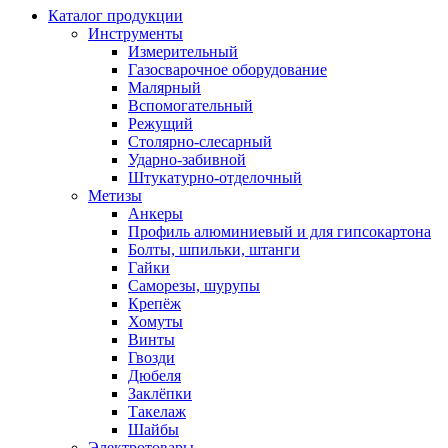
Каталог продукции
Инструменты
Измерительный
Газосварочное оборудование
Малярный
Вспомогательный
Режущий
Столярно-слесарный
Ударно-забивной
Штукатурно-отделочный
Метизы
Анкеры
Профиль алюминиевый и для гипсокартона
Болты, шпильки, штанги
Гайки
Саморезы, шурупы
Крепёж
Хомуты
Винты
Гвозди
Дюбеля
Заклёпки
Такелаж
Шайбы
Электротовары