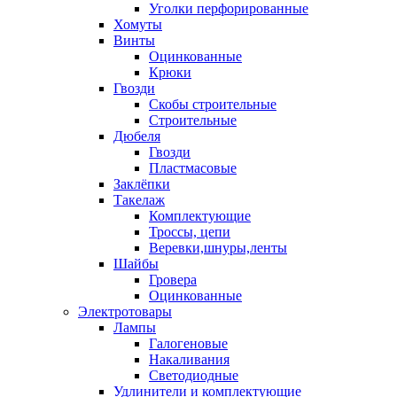
Уголки перфорированные
Хомуты
Винты
Оцинкованные
Крюки
Гвозди
Скобы строительные
Строительные
Дюбеля
Гвозди
Пластмасовые
Заклёпки
Такелаж
Комплектующие
Троссы, цепи
Веревки,шнуры,ленты
Шайбы
Гровера
Оцинкованные
Электротовары
Лампы
Галогеновые
Накаливания
Светодиодные
Удлинители и комплектующие