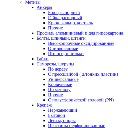
Метизы
Анкеры
Болт распорный
Гайка распорный
Крюк, кольцо, костыль
Прочие
Профиль алюминиевый и для гипсокартона
Болты, шпильки, штанги
Высокопрочные оксидированные
Оцинкованные
Штанги, шпильки
Гайки
Саморезы, шурупы
По дереву
С прессшайбой ( д/тонких пластин)
Универсальные
Кровельные
По металлу
Прочие
С полусферической головой (PN)
Крепёж
Нержавеющий
Бытовой
Ленты, опоры
Пластины перфорированные