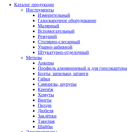
Каталог продукции
Инструменты
Измерительный
Газосварочное оборудование
Малярный
Вспомогательный
Режущий
Столярно-слесарный
Ударно-забивной
Штукатурно-отделочный
Метизы
Анкеры
Профиль алюминиевый и для гипсокартона
Болты, шпильки, штанги
Гайки
Саморезы, шурупы
Крепёж
Хомуты
Винты
Гвозди
Дюбеля
Заклёпки
Такелаж
Шайбы
Электротовары