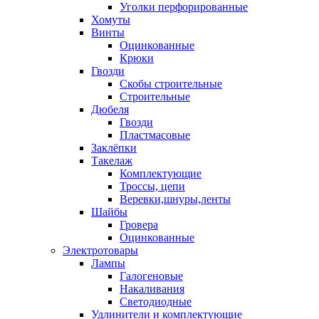
Уголки перфорированные
Хомуты
Винты
Оцинкованные
Крюки
Гвозди
Скобы строительные
Строительные
Дюбеля
Гвозди
Пластмасовые
Заклёпки
Такелаж
Комплектующие
Троссы, цепи
Веревки,шнуры,ленты
Шайбы
Гровера
Оцинкованные
Электротовары
Лампы
Галогеновые
Накаливания
Светодиодные
Удлинители и комплектующие