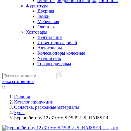
Фильтры, водоочистители,водяной пол.
Фурнитура
Дверная
Замки
Мебельная
Оконная
Хозтовары
Вентиляция
Инвентарь садовый
Автотовары
Колеса,опоры колесные
Утеплитель
Товары для дома
Заказать звонок
0
Главная
Каталог продукции
Оснастка, расходные материалы
Буры
Бур по бетону 12х310мм SDS PLUS, HAISSER