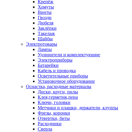
Крепёж
Хомуты
Винты
Гвозди
Дюбеля
Заклёпки
Такелаж
Шайбы
Электротовары
Лампы
Удлинители и комплектующие
Электроприборы
Батарейки
Кабель и проводка
Осветительные приборы
Установочное оборудование
Оснастка, расходные материалы
Диски, круги, пилы
Клея,герметик,пена
Ключи, головки
Метчики и плашки, держатели, клуппы
Фрезы, коронки
Отвертки, биты
Расходники
Сверла