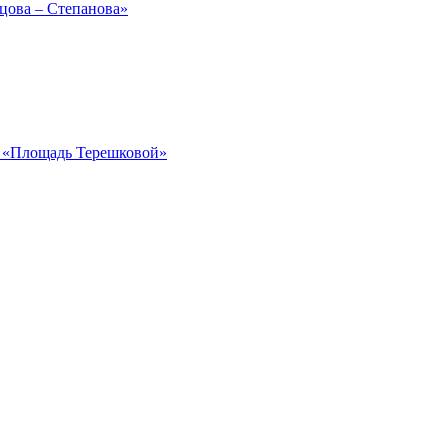
рцова – Степанова»
ка «Площадь Терешковой»