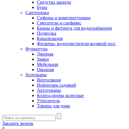
Средства защиты
Буры
Сантехника
Сифоны и комплектующие
Смесители и санфаянс
Краны и фитинги для водоснабжения
Подводка
Канализация
Фильтры, водоочистители,водяной пол.
Фурнитура
Дверная
Замки
Мебельная
Оконная
Хозтовары
Вентиляция
Инвентарь садовый
Автотовары
Колеса,опоры колесные
Утеплитель
Товары для дома
Заказать звонок
0