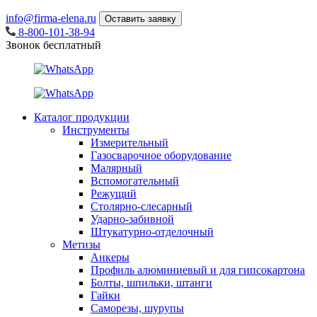
info@firma-elena.ru
Оставить заявку
8-800-101-38-94
Звонок бесплатный
Каталог продукции
Инструменты
Измерительный
Газосварочное оборудование
Малярный
Вспомогательный
Режущий
Столярно-слесарный
Ударно-забивной
Штукатурно-отделочный
Метизы
Анкеры
Профиль алюминиевый и для гипсокартона
Болты, шпильки, штанги
Гайки
Саморезы, шурупы