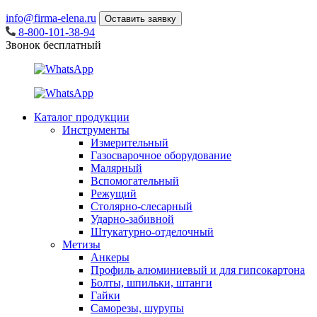
info@firma-elena.ru
Оставить заявку
8-800-101-38-94
Звонок бесплатный
Каталог продукции
Инструменты
Измерительный
Газосварочное оборудование
Малярный
Вспомогательный
Режущий
Столярно-слесарный
Ударно-забивной
Штукатурно-отделочный
Метизы
Анкеры
Профиль алюминиевый и для гипсокартона
Болты, шпильки, штанги
Гайки
Саморезы, шурупы