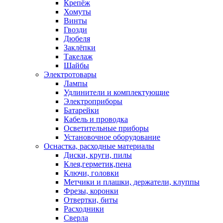
Крепёж
Хомуты
Винты
Гвозди
Дюбеля
Заклёпки
Такелаж
Шайбы
Электротовары
Лампы
Удлинители и комплектующие
Электроприборы
Батарейки
Кабель и проводка
Осветительные приборы
Установочное оборудование
Оснастка, расходные материалы
Диски, круги, пилы
Клея,герметик,пена
Ключи, головки
Метчики и плашки, держатели, клуппы
Фрезы, коронки
Отвертки, биты
Расходники
Сверла