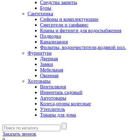
Средства защиты
Буры
Сантехника
Сифоны и комплектующие
Смесители и санфаянс
Краны и фитинги для водоснабжения
Подводка
Канализация
Фильтры, водоочистители,водяной пол.
Фурнитура
Дверная
Замки
Мебельная
Оконная
Хозтовары
Вентиляция
Инвентарь садовый
Автотовары
Колеса,опоры колесные
Утеплитель
Товары для дома
Заказать звонок
0