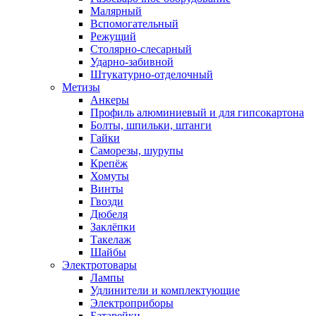
Малярный
Вспомогательный
Режущий
Столярно-слесарный
Ударно-забивной
Штукатурно-отделочный
Метизы
Анкеры
Профиль алюминиевый и для гипсокартона
Болты, шпильки, штанги
Гайки
Саморезы, шурупы
Крепёж
Хомуты
Винты
Гвозди
Дюбеля
Заклёпки
Такелаж
Шайбы
Электротовары
Лампы
Удлинители и комплектующие
Электроприборы
Батарейки