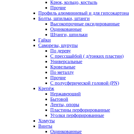
Крюк, кольцо, костыль
Прочие
Профиль алюминиевый и для гипсокартона
Болты, шпильки, штанги
Высокопрочные оксидированные
Оцинкованные
Штанги, шпильки
Гайки
Саморезы, шурупы
По дереву
С прессшайбой ( д/тонких пластин)
Универсальные
Кровельные
По металлу
Прочие
С полусферической головой (PN)
Крепёж
Нержавеющий
Бытовой
Ленты, опоры
Пластины перфорированные
Уголки перфорированные
Хомуты
Винты
Оцинкованные