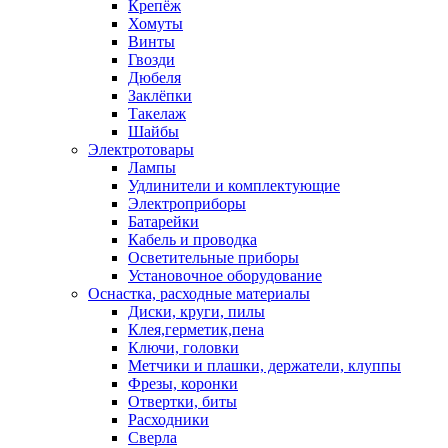
Крепёж
Хомуты
Винты
Гвозди
Дюбеля
Заклёпки
Такелаж
Шайбы
Электротовары
Лампы
Удлинители и комплектующие
Электроприборы
Батарейки
Кабель и проводка
Осветительные приборы
Установочное оборудование
Оснастка, расходные материалы
Диски, круги, пилы
Клея,герметик,пена
Ключи, головки
Метчики и плашки, держатели, клуппы
Фрезы, коронки
Отвертки, биты
Расходники
Сверла