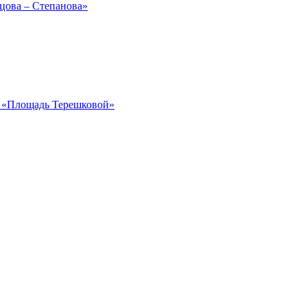
рцова – Степанова»
ка «Площадь Терешковой»