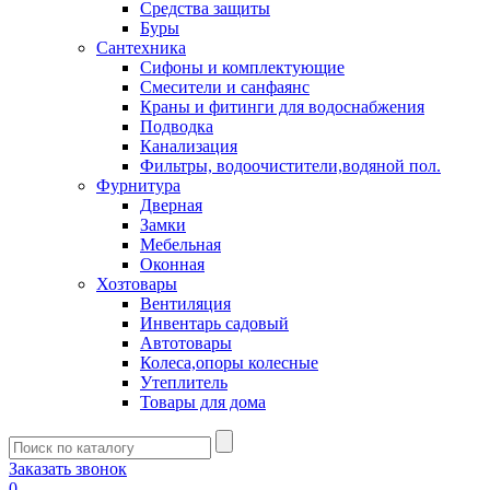
Средства защиты
Буры
Сантехника
Сифоны и комплектующие
Смесители и санфаянс
Краны и фитинги для водоснабжения
Подводка
Канализация
Фильтры, водоочистители,водяной пол.
Фурнитура
Дверная
Замки
Мебельная
Оконная
Хозтовары
Вентиляция
Инвентарь садовый
Автотовары
Колеса,опоры колесные
Утеплитель
Товары для дома
Заказать звонок
0