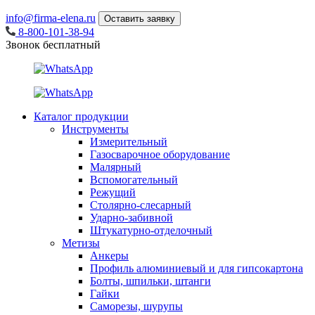
info@firma-elena.ru
Оставить заявку
8-800-101-38-94
Звонок бесплатный
Каталог продукции
Инструменты
Измерительный
Газосварочное оборудование
Малярный
Вспомогательный
Режущий
Столярно-слесарный
Ударно-забивной
Штукатурно-отделочный
Метизы
Анкеры
Профиль алюминиевый и для гипсокартона
Болты, шпильки, штанги
Гайки
Саморезы, шурупы