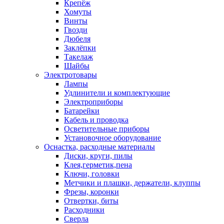
Крепёж
Хомуты
Винты
Гвозди
Дюбеля
Заклёпки
Такелаж
Шайбы
Электротовары
Лампы
Удлинители и комплектующие
Электроприборы
Батарейки
Кабель и проводка
Осветительные приборы
Установочное оборудование
Оснастка, расходные материалы
Диски, круги, пилы
Клея,герметик,пена
Ключи, головки
Метчики и плашки, держатели, клуппы
Фрезы, коронки
Отвертки, биты
Расходники
Сверла