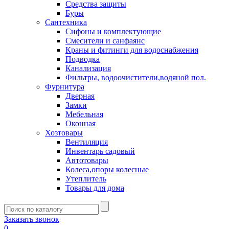
Средства защиты
Буры
Сантехника
Сифоны и комплектующие
Смесители и санфаянс
Краны и фитинги для водоснабжения
Подводка
Канализация
Фильтры, водоочистители,водяной пол.
Фурнитура
Дверная
Замки
Мебельная
Оконная
Хозтовары
Вентиляция
Инвентарь садовый
Автотовары
Колеса,опоры колесные
Утеплитель
Товары для дома
Заказать звонок
0