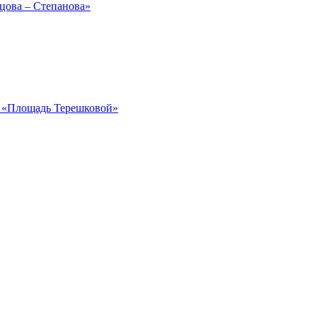
рцова – Степанова»
ка «Площадь Терешковой»