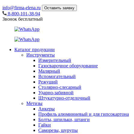
info@firma-elena.ru
Оставить заявку
8-800-101-38-94
Звонок бесплатный
Каталог продукции
Инструменты
Измерительный
Газосварочное оборудование
Малярный
Вспомогательный
Режущий
Столярно-слесарный
Ударно-забивной
Штукатурно-отделочный
Метизы
Анкеры
Профиль алюминиевый и для гипсокартона
Болты, шпильки, штанги
Гайки
Саморезы, шурупы