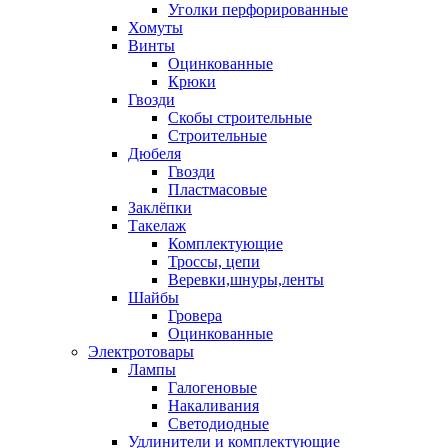
Уголки перфорированные
Хомуты
Винты
Оцинкованные
Крюки
Гвозди
Скобы строительные
Строительные
Дюбеля
Гвозди
Пластмасовые
Заклёпки
Такелаж
Комплектующие
Троссы, цепи
Веревки,шнуры,ленты
Шайбы
Гровера
Оцинкованные
Электротовары
Лампы
Галогеновые
Накаливания
Светодиодные
Удлинители и комплектующие