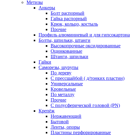
Метизы
Анкеры
Болт распорный
Гайка распорный
Крюк, кольцо, костыль
Прочие
Профиль алюминиевый и для гипсокартона
Болты, шпильки, штанги
Высокопрочные оксидированные
Оцинкованные
Штанги, шпильки
Гайки
Саморезы, шурупы
По дереву
С прессшайбой ( д/тонких пластин)
Универсальные
Кровельные
По металлу
Прочие
С полусферической головой (PN)
Крепёж
Нержавеющий
Бытовой
Ленты, опоры
Пластины перфорированные