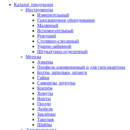
Каталог продукции
Инструменты
Измерительный
Газосварочное оборудование
Малярный
Вспомогательный
Режущий
Столярно-слесарный
Ударно-забивной
Штукатурно-отделочный
Метизы
Анкеры
Профиль алюминиевый и для гипсокартона
Болты, шпильки, штанги
Гайки
Саморезы, шурупы
Крепёж
Хомуты
Винты
Гвозди
Дюбеля
Заклёпки
Такелаж
Шайбы
Электротовары