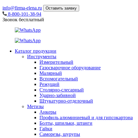
info@firma-elena.ru
Оставить заявку
8-800-101-38-94
Звонок бесплатный
Каталог продукции
Инструменты
Измерительный
Газосварочное оборудование
Малярный
Вспомогательный
Режущий
Столярно-слесарный
Ударно-забивной
Штукатурно-отделочный
Метизы
Анкеры
Профиль алюминиевый и для гипсокартона
Болты, шпильки, штанги
Гайки
Саморезы, шурупы