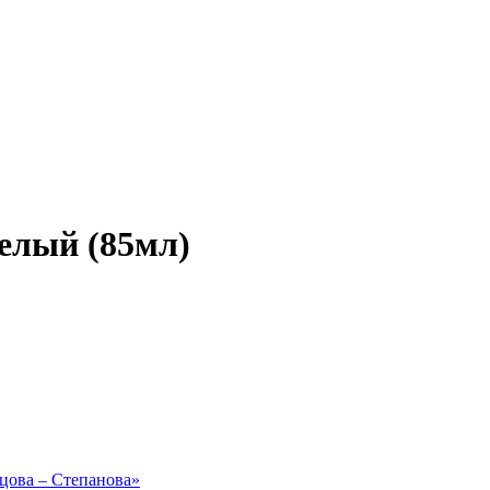
белый (85мл)
рцова – Степанова»