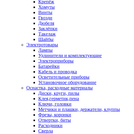
Крепёж
Хомуты
Винты
Гвозди
Дюбеля
Заклёпки
Такелаж
Шайбы
Электротовары
Лампы
Удлинители и комплектующие
Электроприборы
Батарейки
Кабель и проводка
Осветительные приборы
Установочное оборудование
Оснастка, расходные материалы
Диски, круги, пилы
Клея,герметик,пена
Ключи, головки
Метчики и плашки, держатели, клуппы
Фрезы, коронки
Отвертки, биты
Расходники
Сверла