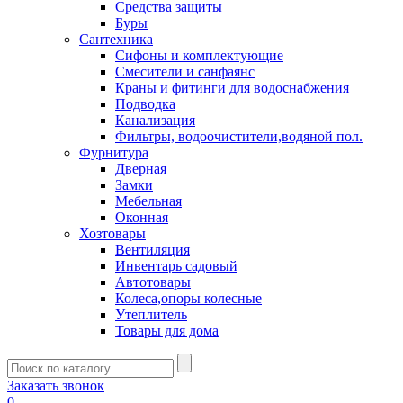
Средства защиты
Буры
Сантехника
Сифоны и комплектующие
Смесители и санфаянс
Краны и фитинги для водоснабжения
Подводка
Канализация
Фильтры, водоочистители,водяной пол.
Фурнитура
Дверная
Замки
Мебельная
Оконная
Хозтовары
Вентиляция
Инвентарь садовый
Автотовары
Колеса,опоры колесные
Утеплитель
Товары для дома
Заказать звонок
0