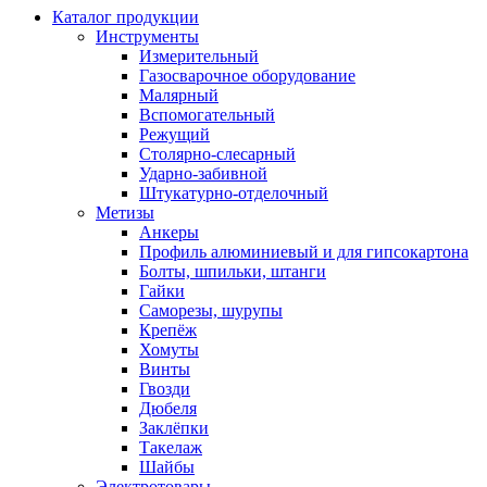
Каталог продукции
Инструменты
Измерительный
Газосварочное оборудование
Малярный
Вспомогательный
Режущий
Столярно-слесарный
Ударно-забивной
Штукатурно-отделочный
Метизы
Анкеры
Профиль алюминиевый и для гипсокартона
Болты, шпильки, штанги
Гайки
Саморезы, шурупы
Крепёж
Хомуты
Винты
Гвозди
Дюбеля
Заклёпки
Такелаж
Шайбы
Электротовары