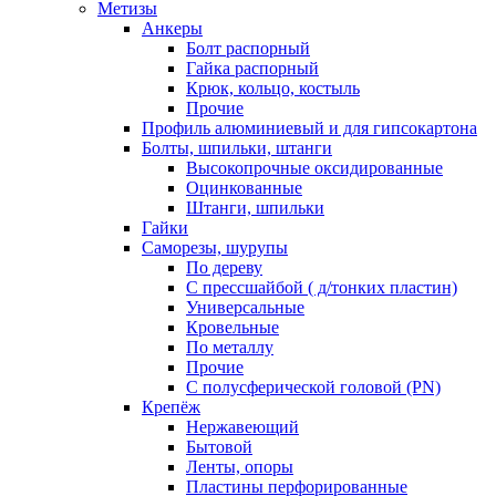
Метизы
Анкеры
Болт распорный
Гайка распорный
Крюк, кольцо, костыль
Прочие
Профиль алюминиевый и для гипсокартона
Болты, шпильки, штанги
Высокопрочные оксидированные
Оцинкованные
Штанги, шпильки
Гайки
Саморезы, шурупы
По дереву
С прессшайбой ( д/тонких пластин)
Универсальные
Кровельные
По металлу
Прочие
С полусферической головой (PN)
Крепёж
Нержавеющий
Бытовой
Ленты, опоры
Пластины перфорированные