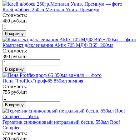
Клей д/обоев 250гр.Метилан Унив. Премиум
Стоимость:
480 руб./шт
В корзину
Комплект д/склеивания Akfix 705 МДФ В65+200мл
Стоимость:
390 руб./шт
В корзину
Пена "Profflex"проф-65 850мл зимняя
Стоимость:
755 руб./шт
В корзину
Герметик силиконовый нетральный бесцв. 550мл Roof
Compiect
Стоимость:
200 руб./шт