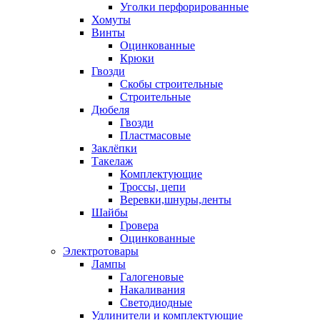
Уголки перфорированные
Хомуты
Винты
Оцинкованные
Крюки
Гвозди
Скобы строительные
Строительные
Дюбеля
Гвозди
Пластмасовые
Заклёпки
Такелаж
Комплектующие
Троссы, цепи
Веревки,шнуры,ленты
Шайбы
Гровера
Оцинкованные
Электротовары
Лампы
Галогеновые
Накаливания
Светодиодные
Удлинители и комплектующие