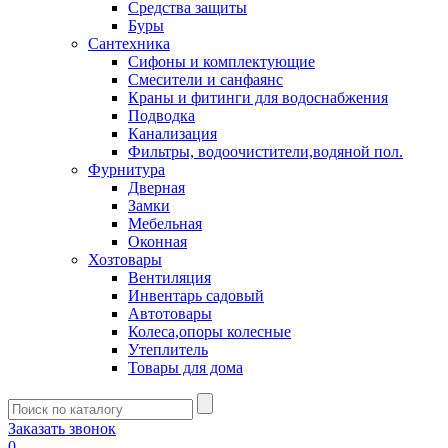
Средства защиты
Буры
Сантехника
Сифоны и комплектующие
Смесители и санфаянс
Краны и фитинги для водоснабжения
Подводка
Канализация
Фильтры, водоочистители,водяной пол.
Фурнитура
Дверная
Замки
Мебельная
Оконная
Хозтовары
Вентиляция
Инвентарь садовый
Автотовары
Колеса,опоры колесные
Утеплитель
Товары для дома
Заказать звонок
0