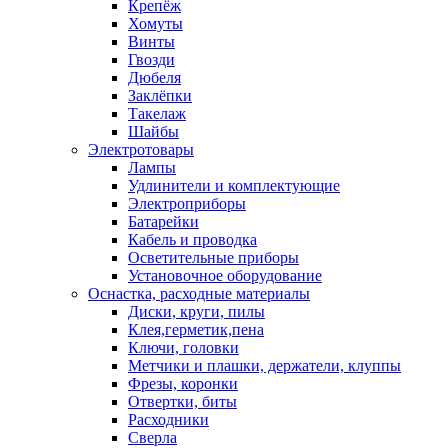
Крепёж
Хомуты
Винты
Гвозди
Дюбеля
Заклёпки
Такелаж
Шайбы
Электротовары
Лампы
Удлинители и комплектующие
Электроприборы
Батарейки
Кабель и проводка
Осветительные приборы
Установочное оборудование
Оснастка, расходные материалы
Диски, круги, пилы
Клея,герметик,пена
Ключи, головки
Метчики и плашки, держатели, клуппы
Фрезы, коронки
Отвертки, биты
Расходники
Сверла