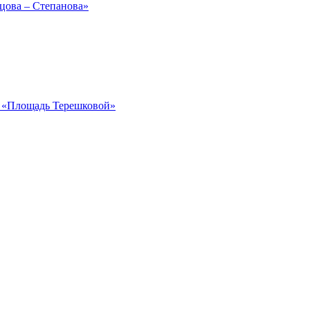
рцова – Степанова»
ка «Площадь Терешковой»