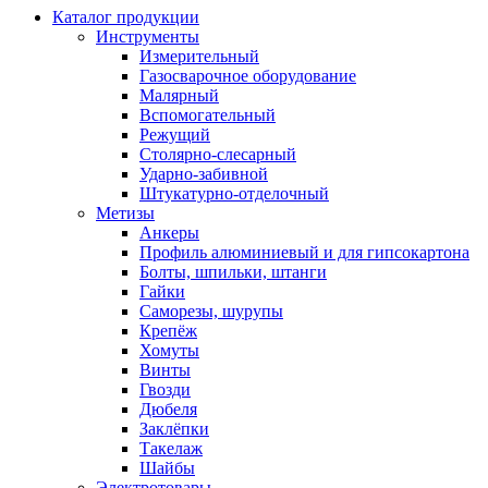
Каталог продукции
Инструменты
Измерительный
Газосварочное оборудование
Малярный
Вспомогательный
Режущий
Столярно-слесарный
Ударно-забивной
Штукатурно-отделочный
Метизы
Анкеры
Профиль алюминиевый и для гипсокартона
Болты, шпильки, штанги
Гайки
Саморезы, шурупы
Крепёж
Хомуты
Винты
Гвозди
Дюбеля
Заклёпки
Такелаж
Шайбы
Электротовары