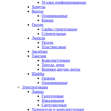
Уголки перфорированные
Хомуты
Винты
Оцинкованные
Крюки
Гвозди
Скобы строительные
Строительные
Дюбеля
Гвозди
Пластмасовые
Заклёпки
Такелаж
Комплектующие
Троссы, цепи
Веревки,шнуры,ленты
Шайбы
Гровера
Оцинкованные
Электротовары
Лампы
Галогеновые
Накаливания
Светодиодные
Удлинители и комплектующие