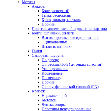
Метизы
Анкеры
Болт распорный
Гайка распорный
Крюк, кольцо, костыль
Прочие
Профиль алюминиевый и для гипсокартона
Болты, шпильки, штанги
Высокопрочные оксидированные
Оцинкованные
Штанги, шпильки
Гайки
Саморезы, шурупы
По дереву
С прессшайбой ( д/тонких пластин)
Универсальные
Кровельные
По металлу
Прочие
С полусферической головой (PN)
Крепёж
Нержавеющий
Бытовой
Ленты, опоры
Пластины перфорированные