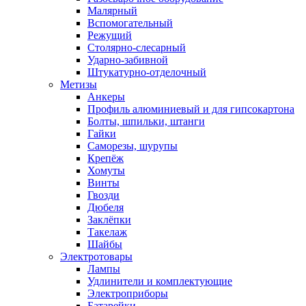
Малярный
Вспомогательный
Режущий
Столярно-слесарный
Ударно-забивной
Штукатурно-отделочный
Метизы
Анкеры
Профиль алюминиевый и для гипсокартона
Болты, шпильки, штанги
Гайки
Саморезы, шурупы
Крепёж
Хомуты
Винты
Гвозди
Дюбеля
Заклёпки
Такелаж
Шайбы
Электротовары
Лампы
Удлинители и комплектующие
Электроприборы
Батарейки