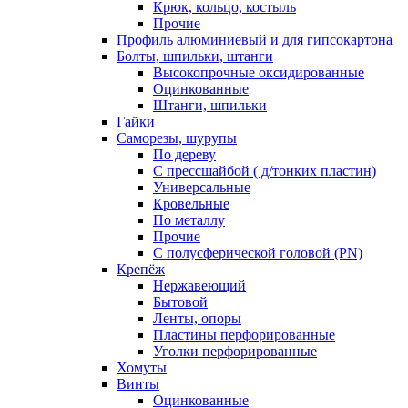
Крюк, кольцо, костыль
Прочие
Профиль алюминиевый и для гипсокартона
Болты, шпильки, штанги
Высокопрочные оксидированные
Оцинкованные
Штанги, шпильки
Гайки
Саморезы, шурупы
По дереву
С прессшайбой ( д/тонких пластин)
Универсальные
Кровельные
По металлу
Прочие
С полусферической головой (PN)
Крепёж
Нержавеющий
Бытовой
Ленты, опоры
Пластины перфорированные
Уголки перфорированные
Хомуты
Винты
Оцинкованные