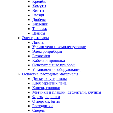
Крепёж
Хомуты
Винты
Гвозди
Дюбеля
Заклёпки
Такелаж
Шайбы
Электротовары
Лампы
Удлинители и комплектующие
Электроприборы
Батарейки
Кабель и проводка
Осветительные приборы
Установочное оборудование
Оснастка, расходные материалы
Диски, круги, пилы
Клея,герметик,пена
Ключи, головки
Метчики и плашки, держатели, клуппы
Фрезы, коронки
Отвертки, биты
Расходники
Сверла