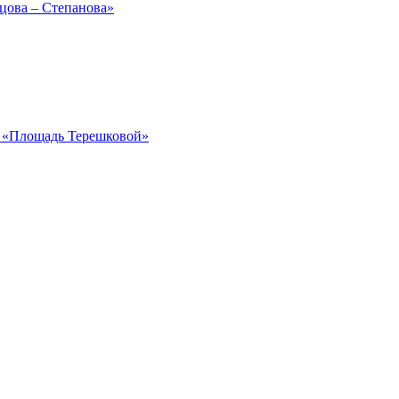
рцова – Степанова»
ка «Площадь Терешковой»