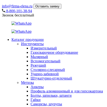
info@firma-elena.ru
Оставить заявку
8-800-101-38-94
Звонок бесплатный
Каталог продукции
Инструменты
Измерительный
Газосварочное оборудование
Малярный
Вспомогательный
Режущий
Столярно-слесарный
Ударно-забивной
Штукатурно-отделочный
Метизы
Анкеры
Профиль алюминиевый и для гипсокартона
Болты, шпильки, штанги
Гайки
Саморезы, шурупы