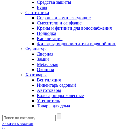
Средства защиты
Буры
Сантехника
Сифоны и комплектующие
Смесители и санфаянс
Краны и фитинги для водоснабжения
Подводка
Канализация
Фильтры, водоочистители,водяной пол.
Фурнитура
Дверная
Замки
Мебельная
Оконная
Хозтовары
Вентиляция
Инвентарь садовый
Автотовары
Колеса,опоры колесные
Утеплитель
Товары для дома
Заказать звонок
0