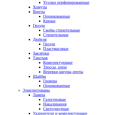
Уголки перфорированные
Хомуты
Винты
Оцинкованные
Крюки
Гвозди
Скобы строительные
Строительные
Дюбеля
Гвозди
Пластмасовые
Заклёпки
Такелаж
Комплектующие
Троссы, цепи
Веревки,шнуры,ленты
Шайбы
Гровера
Оцинкованные
Электротовары
Лампы
Галогеновые
Накаливания
Светодиодные
Удлинители и комплектующие