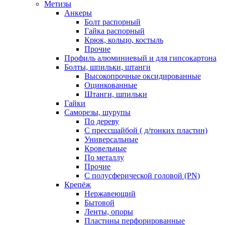
Метизы
Анкеры
Болт распорный
Гайка распорный
Крюк, кольцо, костыль
Прочие
Профиль алюминиевый и для гипсокартона
Болты, шпильки, штанги
Высокопрочные оксидированные
Оцинкованные
Штанги, шпильки
Гайки
Саморезы, шурупы
По дереву
С прессшайбой ( д/тонких пластин)
Универсальные
Кровельные
По металлу
Прочие
С полусферической головой (PN)
Крепёж
Нержавеющий
Бытовой
Ленты, опоры
Пластины перфорированные