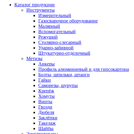
Каталог продукции
Инструменты
Измерительный
Газосварочное оборудование
Малярный
Вспомогательный
Режущий
Столярно-слесарный
Ударно-забивной
Штукатурно-отделочный
Метизы
Анкеры
Профиль алюминиевый и для гипсокартона
Болты, шпильки, штанги
Гайки
Саморезы, шурупы
Крепёж
Хомуты
Винты
Гвозди
Дюбеля
Заклёпки
Такелаж
Шайбы
Электротовары