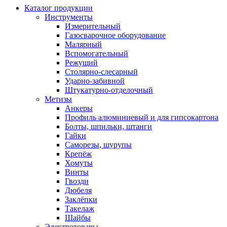
Каталог продукции
Инструменты
Измерительный
Газосварочное оборудование
Малярный
Вспомогательный
Режущий
Столярно-слесарный
Ударно-забивной
Штукатурно-отделочный
Метизы
Анкеры
Профиль алюминиевый и для гипсокартона
Болты, шпильки, штанги
Гайки
Саморезы, шурупы
Крепёж
Хомуты
Винты
Гвозди
Дюбеля
Заклёпки
Такелаж
Шайбы
Электротовары