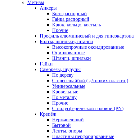
Метизы
Анкеры
Болт распорный
Гайка распорный
Крюк, кольцо, костыль
Прочие
Профиль алюминиевый и для гипсокартона
Болты, шпильки, штанги
Высокопрочные оксидированные
Оцинкованные
Штанги, шпильки
Гайки
Саморезы, шурупы
По дереву
С прессшайбой ( д/тонких пластин)
Универсальные
Кровельные
По металлу
Прочие
С полусферической головой (PN)
Крепёж
Нержавеющий
Бытовой
Ленты, опоры
Пластины перфорированные