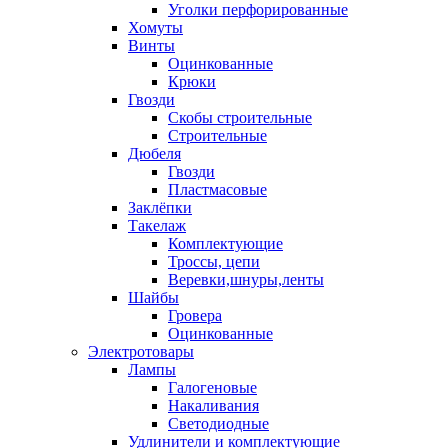
Уголки перфорированные
Хомуты
Винты
Оцинкованные
Крюки
Гвозди
Скобы строительные
Строительные
Дюбеля
Гвозди
Пластмасовые
Заклёпки
Такелаж
Комплектующие
Троссы, цепи
Веревки,шнуры,ленты
Шайбы
Гровера
Оцинкованные
Электротовары
Лампы
Галогеновые
Накаливания
Светодиодные
Удлинители и комплектующие