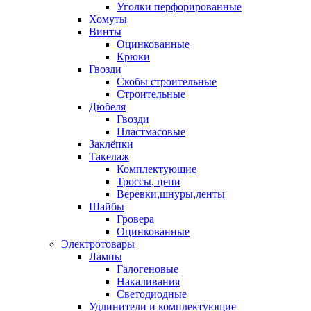
Уголки перфорированные
Хомуты
Винты
Оцинкованные
Крюки
Гвозди
Скобы строительные
Строительные
Дюбеля
Гвозди
Пластмасовые
Заклёпки
Такелаж
Комплектующие
Троссы, цепи
Веревки,шнуры,ленты
Шайбы
Гровера
Оцинкованные
Электротовары
Лампы
Галогеновые
Накаливания
Светодиодные
Удлинители и комплектующие