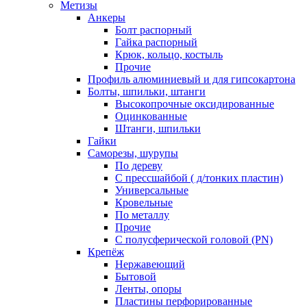
Метизы
Анкеры
Болт распорный
Гайка распорный
Крюк, кольцо, костыль
Прочие
Профиль алюминиевый и для гипсокартона
Болты, шпильки, штанги
Высокопрочные оксидированные
Оцинкованные
Штанги, шпильки
Гайки
Саморезы, шурупы
По дереву
С прессшайбой ( д/тонких пластин)
Универсальные
Кровельные
По металлу
Прочие
С полусферической головой (PN)
Крепёж
Нержавеющий
Бытовой
Ленты, опоры
Пластины перфорированные