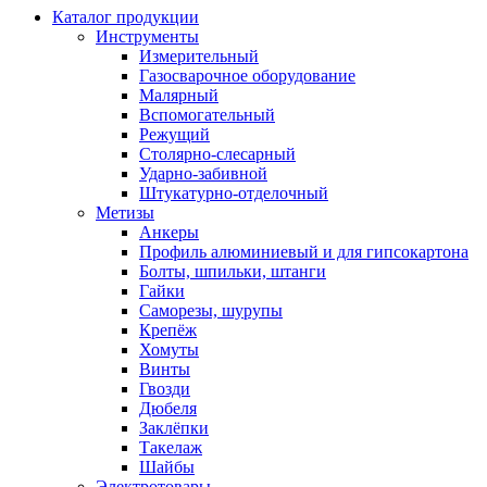
Каталог продукции
Инструменты
Измерительный
Газосварочное оборудование
Малярный
Вспомогательный
Режущий
Столярно-слесарный
Ударно-забивной
Штукатурно-отделочный
Метизы
Анкеры
Профиль алюминиевый и для гипсокартона
Болты, шпильки, штанги
Гайки
Саморезы, шурупы
Крепёж
Хомуты
Винты
Гвозди
Дюбеля
Заклёпки
Такелаж
Шайбы
Электротовары