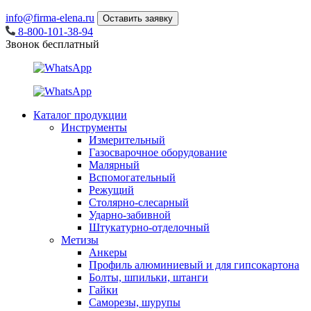
info@firma-elena.ru
Оставить заявку
8-800-101-38-94
Звонок бесплатный
Каталог продукции
Инструменты
Измерительный
Газосварочное оборудование
Малярный
Вспомогательный
Режущий
Столярно-слесарный
Ударно-забивной
Штукатурно-отделочный
Метизы
Анкеры
Профиль алюминиевый и для гипсокартона
Болты, шпильки, штанги
Гайки
Саморезы, шурупы