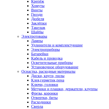
Крепёж
Хомуты
Винты
Гвозди
Дюбеля
Заклёпки
Такелаж
Шайбы
Электротовары
Лампы
Удлинители и комплектующие
Электроприборы
Батарейки
Кабель и проводка
Осветительные приборы
Установочное оборудование
Оснастка, расходные материалы
Диски, круги, пилы
Клея,герметик,пена
Ключи, головки
Метчики и плашки, держатели, клуппы
Фрезы, коронки
Отвертки, биты
Расходники
Сверла