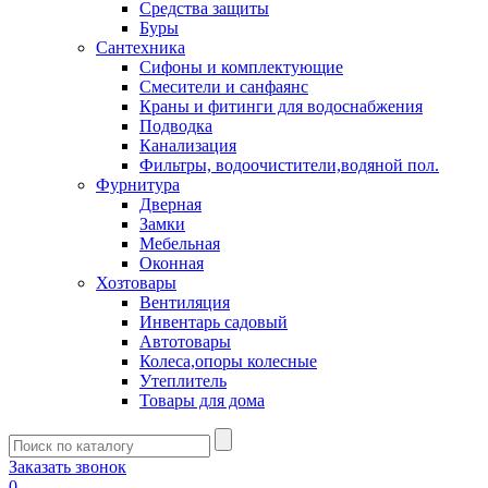
Средства защиты
Буры
Сантехника
Сифоны и комплектующие
Смесители и санфаянс
Краны и фитинги для водоснабжения
Подводка
Канализация
Фильтры, водоочистители,водяной пол.
Фурнитура
Дверная
Замки
Мебельная
Оконная
Хозтовары
Вентиляция
Инвентарь садовый
Автотовары
Колеса,опоры колесные
Утеплитель
Товары для дома
Заказать звонок
0