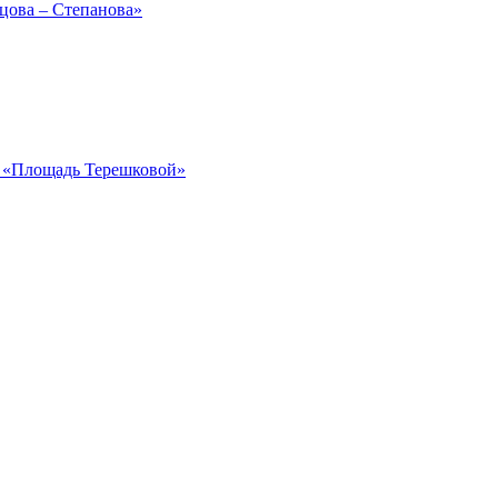
рцова – Степанова»
ка «Площадь Терешковой»