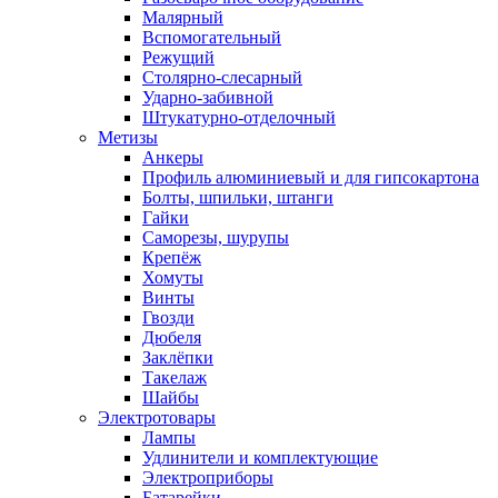
Малярный
Вспомогательный
Режущий
Столярно-слесарный
Ударно-забивной
Штукатурно-отделочный
Метизы
Анкеры
Профиль алюминиевый и для гипсокартона
Болты, шпильки, штанги
Гайки
Саморезы, шурупы
Крепёж
Хомуты
Винты
Гвозди
Дюбеля
Заклёпки
Такелаж
Шайбы
Электротовары
Лампы
Удлинители и комплектующие
Электроприборы
Батарейки