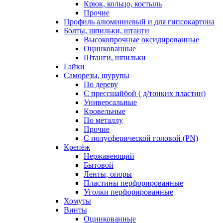
Крюк, кольцо, костыль
Прочие
Профиль алюминиевый и для гипсокартона
Болты, шпильки, штанги
Высокопрочные оксидированные
Оцинкованные
Штанги, шпильки
Гайки
Саморезы, шурупы
По дереву
С прессшайбой ( д/тонких пластин)
Универсальные
Кровельные
По металлу
Прочие
С полусферической головой (PN)
Крепёж
Нержавеющий
Бытовой
Ленты, опоры
Пластины перфорированные
Уголки перфорированные
Хомуты
Винты
Оцинкованные