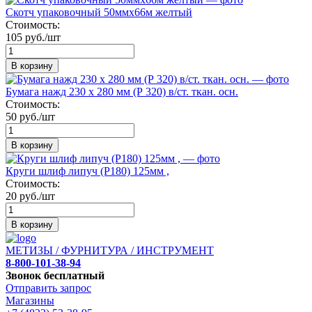
Скотч упаковочный 50ммх66м желтый
Стоимость:
105 руб./шт
В корзину
Бумага нажд 230 х 280 мм (Р 320) в/ст. ткан. осн.
Стоимость:
50 руб./шт
В корзину
Круги шлиф липуч (Р180) 125мм ,
Стоимость:
20 руб./шт
В корзину
МЕТИЗЫ / ФУРНИТУРА / ИНСТРУМЕНТ
8-800-101-38-94
Звонок бесплатный
Отправить запрос
Магазины