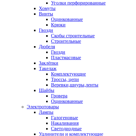
Уголки перфорированные
Хомуты
Винты
Оцинкованные
Крюки
Гвозди
Скобы строительные
Строительные
Дюбеля
Гвозди
Пластмасовые
Заклёпки
Такелаж
Комплектующие
Троссы, цепи
Веревки,шнуры,ленты
Шайбы
Гровера
Оцинкованные
Электротовары
Лампы
Галогеновые
Накаливания
Светодиодные
Удлинители и комплектующие