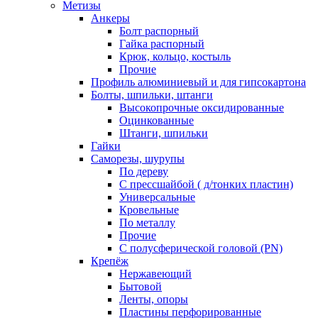
Метизы
Анкеры
Болт распорный
Гайка распорный
Крюк, кольцо, костыль
Прочие
Профиль алюминиевый и для гипсокартона
Болты, шпильки, штанги
Высокопрочные оксидированные
Оцинкованные
Штанги, шпильки
Гайки
Саморезы, шурупы
По дереву
С прессшайбой ( д/тонких пластин)
Универсальные
Кровельные
По металлу
Прочие
С полусферической головой (PN)
Крепёж
Нержавеющий
Бытовой
Ленты, опоры
Пластины перфорированные