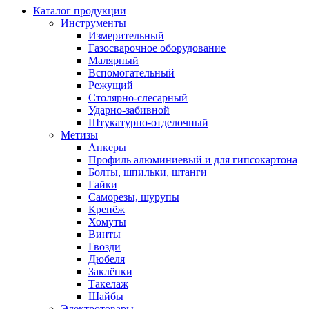
Каталог продукции
Инструменты
Измерительный
Газосварочное оборудование
Малярный
Вспомогательный
Режущий
Столярно-слесарный
Ударно-забивной
Штукатурно-отделочный
Метизы
Анкеры
Профиль алюминиевый и для гипсокартона
Болты, шпильки, штанги
Гайки
Саморезы, шурупы
Крепёж
Хомуты
Винты
Гвозди
Дюбеля
Заклёпки
Такелаж
Шайбы
Электротовары