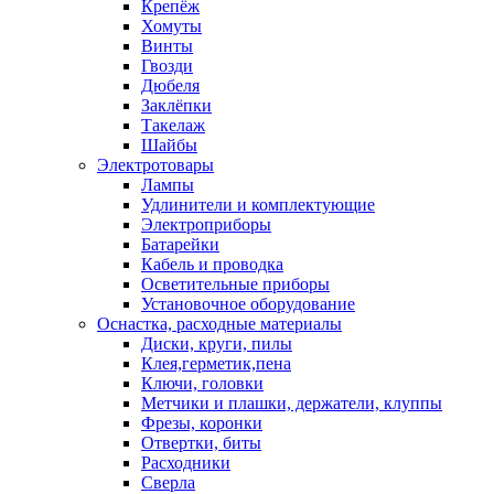
Крепёж
Хомуты
Винты
Гвозди
Дюбеля
Заклёпки
Такелаж
Шайбы
Электротовары
Лампы
Удлинители и комплектующие
Электроприборы
Батарейки
Кабель и проводка
Осветительные приборы
Установочное оборудование
Оснастка, расходные материалы
Диски, круги, пилы
Клея,герметик,пена
Ключи, головки
Метчики и плашки, держатели, клуппы
Фрезы, коронки
Отвертки, биты
Расходники
Сверла