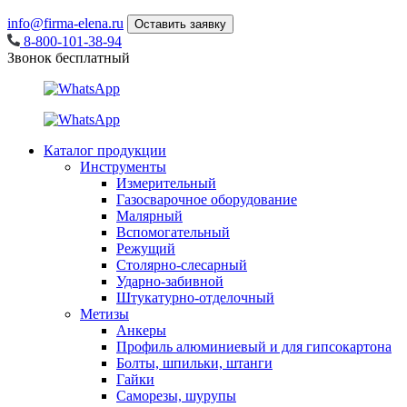
info@firma-elena.ru
Оставить заявку
8-800-101-38-94
Звонок бесплатный
Каталог продукции
Инструменты
Измерительный
Газосварочное оборудование
Малярный
Вспомогательный
Режущий
Столярно-слесарный
Ударно-забивной
Штукатурно-отделочный
Метизы
Анкеры
Профиль алюминиевый и для гипсокартона
Болты, шпильки, штанги
Гайки
Саморезы, шурупы