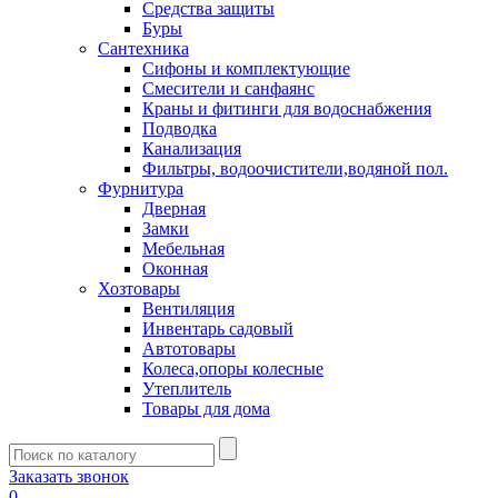
Средства защиты
Буры
Сантехника
Сифоны и комплектующие
Смесители и санфаянс
Краны и фитинги для водоснабжения
Подводка
Канализация
Фильтры, водоочистители,водяной пол.
Фурнитура
Дверная
Замки
Мебельная
Оконная
Хозтовары
Вентиляция
Инвентарь садовый
Автотовары
Колеса,опоры колесные
Утеплитель
Товары для дома
Заказать звонок
0