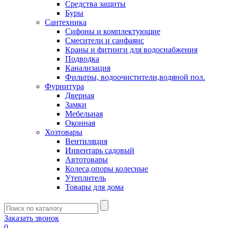
Средства защиты
Буры
Сантехника
Сифоны и комплектующие
Смесители и санфаянс
Краны и фитинги для водоснабжения
Подводка
Канализация
Фильтры, водоочистители,водяной пол.
Фурнитура
Дверная
Замки
Мебельная
Оконная
Хозтовары
Вентиляция
Инвентарь садовый
Автотовары
Колеса,опоры колесные
Утеплитель
Товары для дома
Заказать звонок
0