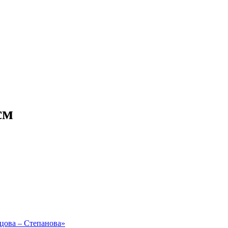
см
рцова – Степанова»