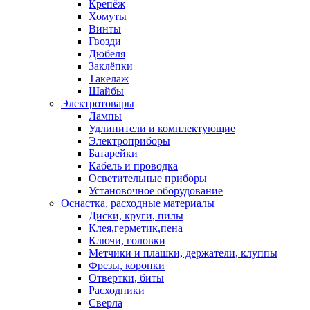
Крепёж
Хомуты
Винты
Гвозди
Дюбеля
Заклёпки
Такелаж
Шайбы
Электротовары
Лампы
Удлинители и комплектующие
Электроприборы
Батарейки
Кабель и проводка
Осветительные приборы
Установочное оборудование
Оснастка, расходные материалы
Диски, круги, пилы
Клея,герметик,пена
Ключи, головки
Метчики и плашки, держатели, клуппы
Фрезы, коронки
Отвертки, биты
Расходники
Сверла