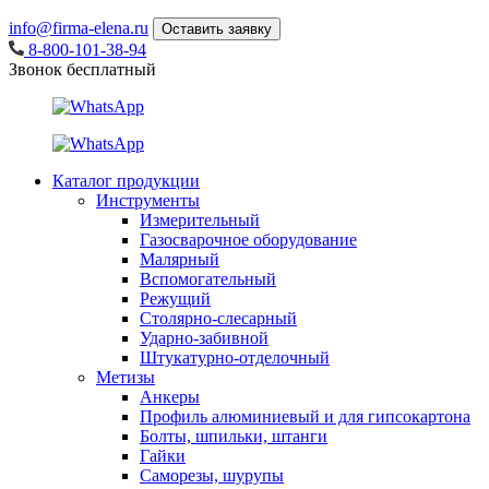
info@firma-elena.ru
Оставить заявку
8-800-101-38-94
Звонок бесплатный
Каталог продукции
Инструменты
Измерительный
Газосварочное оборудование
Малярный
Вспомогательный
Режущий
Столярно-слесарный
Ударно-забивной
Штукатурно-отделочный
Метизы
Анкеры
Профиль алюминиевый и для гипсокартона
Болты, шпильки, штанги
Гайки
Саморезы, шурупы