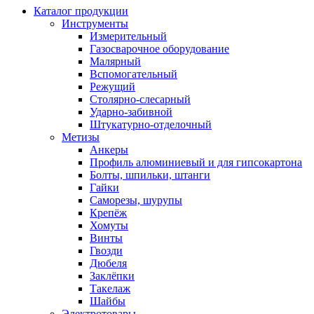
Каталог продукции
Инструменты
Измерительный
Газосварочное оборудование
Малярный
Вспомогательный
Режущий
Столярно-слесарный
Ударно-забивной
Штукатурно-отделочный
Метизы
Анкеры
Профиль алюминиевый и для гипсокартона
Болты, шпильки, штанги
Гайки
Саморезы, шурупы
Крепёж
Хомуты
Винты
Гвозди
Дюбеля
Заклёпки
Такелаж
Шайбы
Электротовары