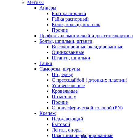
Метизы
Анкеры
Болт распорный
Гайка распорный
Крюк, кольцо, костыль
Прочие
Профиль алюминиевый и для гипсокартона
Болты, шпильки, штанги
Высокопрочные оксидированные
Оцинкованные
Штанги, шпильки
Гайки
Саморезы, шурупы
По дереву
С прессшайбой ( д/тонких пластин)
Универсальные
Кровельные
По металлу
Прочие
С полусферической головой (PN)
Крепёж
Нержавеющий
Бытовой
Ленты, опоры
Пластины перфорированные