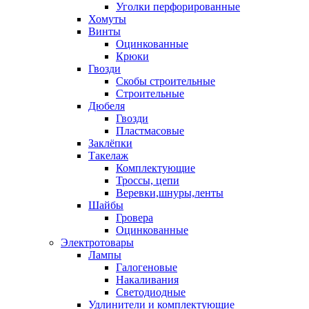
Уголки перфорированные
Хомуты
Винты
Оцинкованные
Крюки
Гвозди
Скобы строительные
Строительные
Дюбеля
Гвозди
Пластмасовые
Заклёпки
Такелаж
Комплектующие
Троссы, цепи
Веревки,шнуры,ленты
Шайбы
Гровера
Оцинкованные
Электротовары
Лампы
Галогеновые
Накаливания
Светодиодные
Удлинители и комплектующие