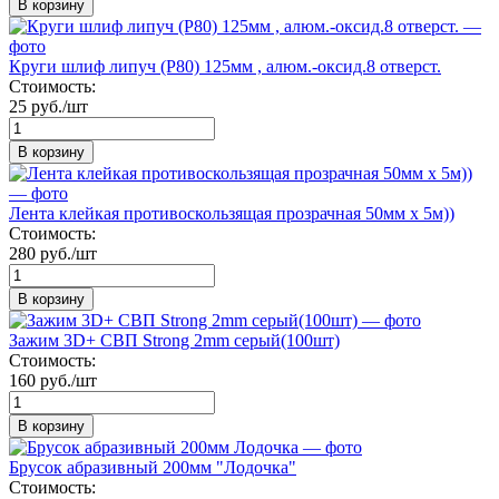
В корзину
Круги шлиф липуч (Р80) 125мм , алюм.-оксид.8 отверст.
Стоимость:
25 руб./шт
В корзину
Лента клейкая противоскользящая прозрачная 50мм х 5м))
Стоимость:
280 руб./шт
В корзину
Зажим 3D+ СВП Strong 2mm серый(100шт)
Стоимость:
160 руб./шт
В корзину
Брусок абразивный 200мм "Лодочка"
Стоимость: