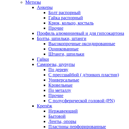
Метизы
Анкеры
Болт распорный
Гайка распорный
Крюк, кольцо, костыль
Прочие
Профиль алюминиевый и для гипсокартона
Болты, шпильки, штанги
Высокопрочные оксидированные
Оцинкованные
Штанги, шпильки
Гайки
Саморезы, шурупы
По дереву
С прессшайбой ( д/тонких пластин)
Универсальные
Кровельные
По металлу
Прочие
С полусферической головой (PN)
Крепёж
Нержавеющий
Бытовой
Ленты, опоры
Пластины перфорированные