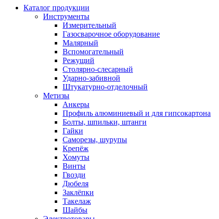
Каталог продукции
Инструменты
Измерительный
Газосварочное оборудование
Малярный
Вспомогательный
Режущий
Столярно-слесарный
Ударно-забивной
Штукатурно-отделочный
Метизы
Анкеры
Профиль алюминиевый и для гипсокартона
Болты, шпильки, штанги
Гайки
Саморезы, шурупы
Крепёж
Хомуты
Винты
Гвозди
Дюбеля
Заклёпки
Такелаж
Шайбы
Электротовары