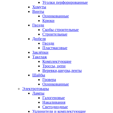
Уголки перфорированные
Хомуты
Винты
Оцинкованные
Крюки
Гвозди
Скобы строительные
Строительные
Дюбеля
Гвозди
Пластмасовые
Заклёпки
Такелаж
Комплектующие
Троссы, цепи
Веревки,шнуры,ленты
Шайбы
Гровера
Оцинкованные
Электротовары
Лампы
Галогеновые
Накаливания
Светодиодные
Удлинители и комплектующие