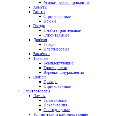
Уголки перфорированные
Хомуты
Винты
Оцинкованные
Крюки
Гвозди
Скобы строительные
Строительные
Дюбеля
Гвозди
Пластмасовые
Заклёпки
Такелаж
Комплектующие
Троссы, цепи
Веревки,шнуры,ленты
Шайбы
Гровера
Оцинкованные
Электротовары
Лампы
Галогеновые
Накаливания
Светодиодные
Удлинители и комплектующие