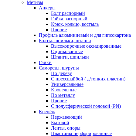
Метизы
Анкеры
Болт распорный
Гайка распорный
Крюк, кольцо, костыль
Прочие
Профиль алюминиевый и для гипсокартона
Болты, шпильки, штанги
Высокопрочные оксидированные
Оцинкованные
Штанги, шпильки
Гайки
Саморезы, шурупы
По дереву
С прессшайбой ( д/тонких пластин)
Универсальные
Кровельные
По металлу
Прочие
С полусферической головой (PN)
Крепёж
Нержавеющий
Бытовой
Ленты, опоры
Пластины перфорированные