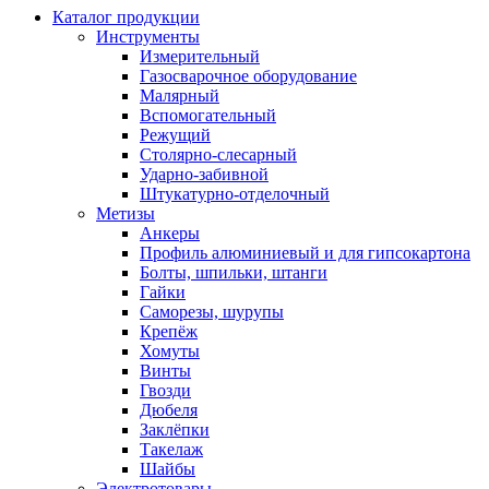
Каталог продукции
Инструменты
Измерительный
Газосварочное оборудование
Малярный
Вспомогательный
Режущий
Столярно-слесарный
Ударно-забивной
Штукатурно-отделочный
Метизы
Анкеры
Профиль алюминиевый и для гипсокартона
Болты, шпильки, штанги
Гайки
Саморезы, шурупы
Крепёж
Хомуты
Винты
Гвозди
Дюбеля
Заклёпки
Такелаж
Шайбы
Электротовары