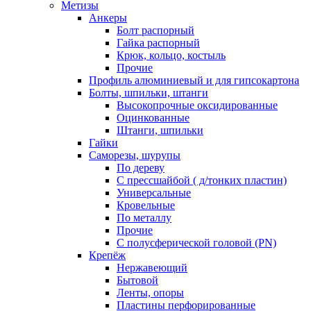
Метизы
Анкеры
Болт распорный
Гайка распорный
Крюк, кольцо, костыль
Прочие
Профиль алюминиевый и для гипсокартона
Болты, шпильки, штанги
Высокопрочные оксидированные
Оцинкованные
Штанги, шпильки
Гайки
Саморезы, шурупы
По дереву
С прессшайбой ( д/тонких пластин)
Универсальные
Кровельные
По металлу
Прочие
С полусферической головой (PN)
Крепёж
Нержавеющий
Бытовой
Ленты, опоры
Пластины перфорированные