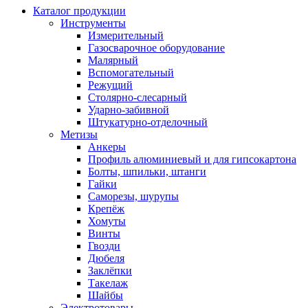
Каталог продукции
Инструменты
Измерительный
Газосварочное оборудование
Малярный
Вспомогательный
Режущий
Столярно-слесарный
Ударно-забивной
Штукатурно-отделочный
Метизы
Анкеры
Профиль алюминиевый и для гипсокартона
Болты, шпильки, штанги
Гайки
Саморезы, шурупы
Крепёж
Хомуты
Винты
Гвозди
Дюбеля
Заклёпки
Такелаж
Шайбы
Электротовары