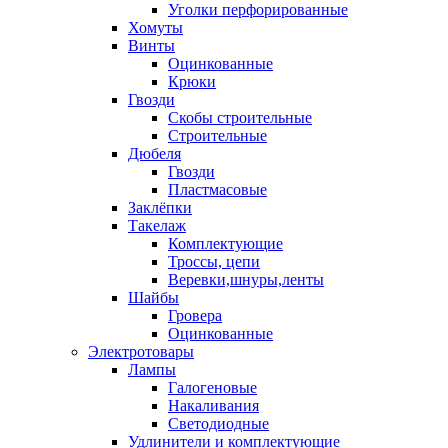
Уголки перфорированные
Хомуты
Винты
Оцинкованные
Крюки
Гвозди
Скобы строительные
Строительные
Дюбеля
Гвозди
Пластмасовые
Заклёпки
Такелаж
Комплектующие
Троссы, цепи
Веревки,шнуры,ленты
Шайбы
Гровера
Оцинкованные
Электротовары
Лампы
Галогеновые
Накаливания
Светодиодные
Удлинители и комплектующие