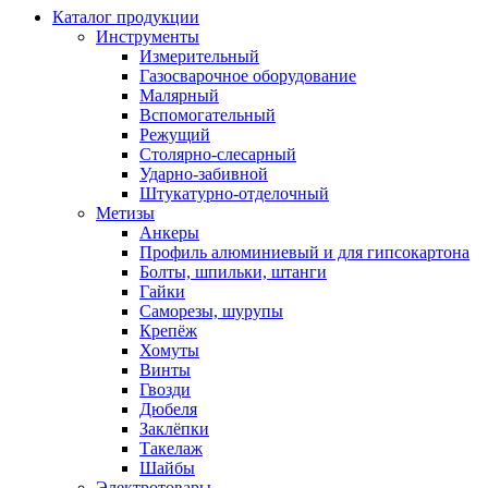
Каталог продукции
Инструменты
Измерительный
Газосварочное оборудование
Малярный
Вспомогательный
Режущий
Столярно-слесарный
Ударно-забивной
Штукатурно-отделочный
Метизы
Анкеры
Профиль алюминиевый и для гипсокартона
Болты, шпильки, штанги
Гайки
Саморезы, шурупы
Крепёж
Хомуты
Винты
Гвозди
Дюбеля
Заклёпки
Такелаж
Шайбы
Электротовары