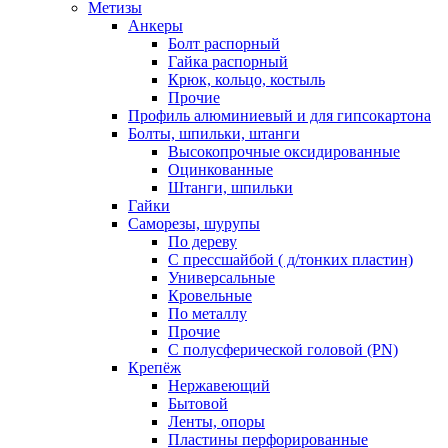
Метизы
Анкеры
Болт распорный
Гайка распорный
Крюк, кольцо, костыль
Прочие
Профиль алюминиевый и для гипсокартона
Болты, шпильки, штанги
Высокопрочные оксидированные
Оцинкованные
Штанги, шпильки
Гайки
Саморезы, шурупы
По дереву
С прессшайбой ( д/тонких пластин)
Универсальные
Кровельные
По металлу
Прочие
С полусферической головой (PN)
Крепёж
Нержавеющий
Бытовой
Ленты, опоры
Пластины перфорированные