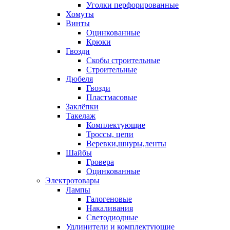
Уголки перфорированные
Хомуты
Винты
Оцинкованные
Крюки
Гвозди
Скобы строительные
Строительные
Дюбеля
Гвозди
Пластмасовые
Заклёпки
Такелаж
Комплектующие
Троссы, цепи
Веревки,шнуры,ленты
Шайбы
Гровера
Оцинкованные
Электротовары
Лампы
Галогеновые
Накаливания
Светодиодные
Удлинители и комплектующие