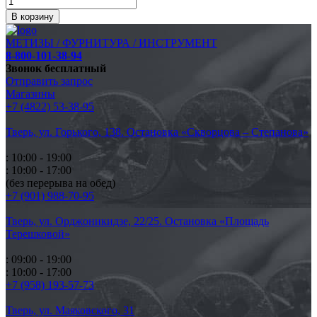
В корзину
МЕТИЗЫ / ФУРНИТУРА / ИНСТРУМЕНТ
8-800-101-38-94
Звонок бесплатный
Отправить запрос
Магазины
+7 (4822) 53-38-95
Тверь, ул. Горького,
138. Остановка «Скворцова – Степанова»
: 10:00 - 19:00
: 10:00 - 17:00
(без перерыва на обед)
+7 (901) 988-70-95
Тверь, ул. Орджоникидзе,
22/25. Остановка «Площадь
Терешковой»
: 09:00 - 19:00
: 10:00 - 17:00
+7 (958) 193-57-73
Тверь, ул. Маяковского,
31