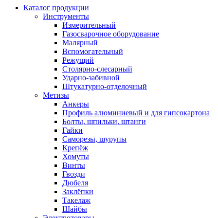
Каталог продукции
Инструменты
Измерительный
Газосварочное оборудование
Малярный
Вспомогательный
Режущий
Столярно-слесарный
Ударно-забивной
Штукатурно-отделочный
Метизы
Анкеры
Профиль алюминиевый и для гипсокартона
Болты, шпильки, штанги
Гайки
Саморезы, шурупы
Крепёж
Хомуты
Винты
Гвозди
Дюбеля
Заклёпки
Такелаж
Шайбы
Электротовары