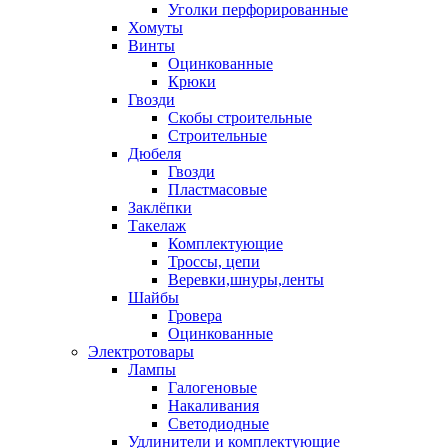
Уголки перфорированные
Хомуты
Винты
Оцинкованные
Крюки
Гвозди
Скобы строительные
Строительные
Дюбеля
Гвозди
Пластмасовые
Заклёпки
Такелаж
Комплектующие
Троссы, цепи
Веревки,шнуры,ленты
Шайбы
Гровера
Оцинкованные
Электротовары
Лампы
Галогеновые
Накаливания
Светодиодные
Удлинители и комплектующие