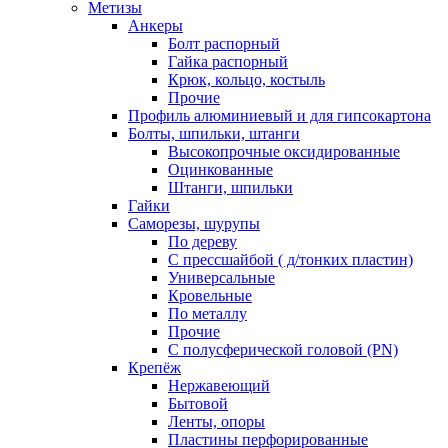
Метизы
Анкеры
Болт распорный
Гайка распорный
Крюк, кольцо, костыль
Прочие
Профиль алюминиевый и для гипсокартона
Болты, шпильки, штанги
Высокопрочные оксидированные
Оцинкованные
Штанги, шпильки
Гайки
Саморезы, шурупы
По дереву
С прессшайбой ( д/тонких пластин)
Универсальные
Кровельные
По металлу
Прочие
С полусферической головой (PN)
Крепёж
Нержавеющий
Бытовой
Ленты, опоры
Пластины перфорированные