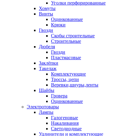
Уголки перфорированные
Хомуты
Винты
Оцинкованные
Крюки
Гвозди
Скобы строительные
Строительные
Дюбеля
Гвозди
Пластмасовые
Заклёпки
Такелаж
Комплектующие
Троссы, цепи
Веревки,шнуры,ленты
Шайбы
Гровера
Оцинкованные
Электротовары
Лампы
Галогеновые
Накаливания
Светодиодные
Удлинители и комплектующие