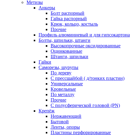
Метизы
Анкеры
Болт распорный
Гайка распорный
Крюк, кольцо, костыль
Прочие
Профиль алюминиевый и для гипсокартона
Болты, шпильки, штанги
Высокопрочные оксидированные
Оцинкованные
Штанги, шпильки
Гайки
Саморезы, шурупы
По дереву
С прессшайбой ( д/тонких пластин)
Универсальные
Кровельные
По металлу
Прочие
С полусферической головой (PN)
Крепёж
Нержавеющий
Бытовой
Ленты, опоры
Пластины перфорированные