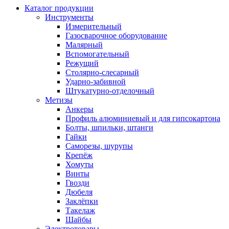
Каталог продукции
Инструменты
Измерительный
Газосварочное оборудование
Малярный
Вспомогательный
Режущий
Столярно-слесарный
Ударно-забивной
Штукатурно-отделочный
Метизы
Анкеры
Профиль алюминиевый и для гипсокартона
Болты, шпильки, штанги
Гайки
Саморезы, шурупы
Крепёж
Хомуты
Винты
Гвозди
Дюбеля
Заклёпки
Такелаж
Шайбы
Электротовары