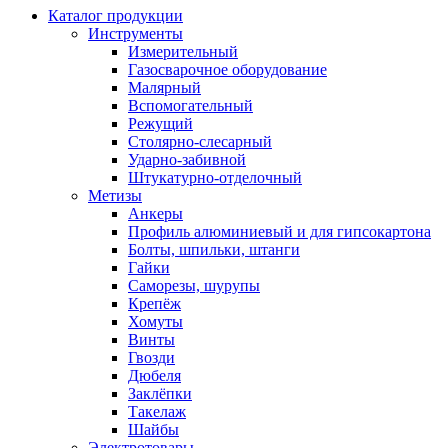
Каталог продукции
Инструменты
Измерительный
Газосварочное оборудование
Малярный
Вспомогательный
Режущий
Столярно-слесарный
Ударно-забивной
Штукатурно-отделочный
Метизы
Анкеры
Профиль алюминиевый и для гипсокартона
Болты, шпильки, штанги
Гайки
Саморезы, шурупы
Крепёж
Хомуты
Винты
Гвозди
Дюбеля
Заклёпки
Такелаж
Шайбы
Электротовары