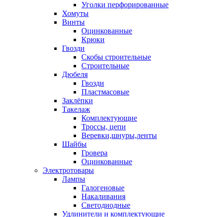
Уголки перфорированные
Хомуты
Винты
Оцинкованные
Крюки
Гвозди
Скобы строительные
Строительные
Дюбеля
Гвозди
Пластмасовые
Заклёпки
Такелаж
Комплектующие
Троссы, цепи
Веревки,шнуры,ленты
Шайбы
Гровера
Оцинкованные
Электротовары
Лампы
Галогеновые
Накаливания
Светодиодные
Удлинители и комплектующие