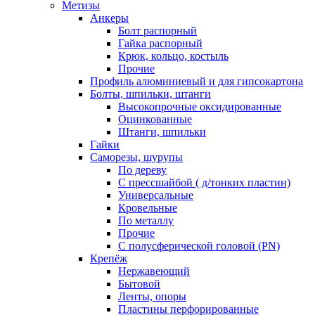
Метизы
Анкеры
Болт распорный
Гайка распорный
Крюк, кольцо, костыль
Прочие
Профиль алюминиевый и для гипсокартона
Болты, шпильки, штанги
Высокопрочные оксидированные
Оцинкованные
Штанги, шпильки
Гайки
Саморезы, шурупы
По дереву
С прессшайбой ( д/тонких пластин)
Универсальные
Кровельные
По металлу
Прочие
С полусферической головой (PN)
Крепёж
Нержавеющий
Бытовой
Ленты, опоры
Пластины перфорированные