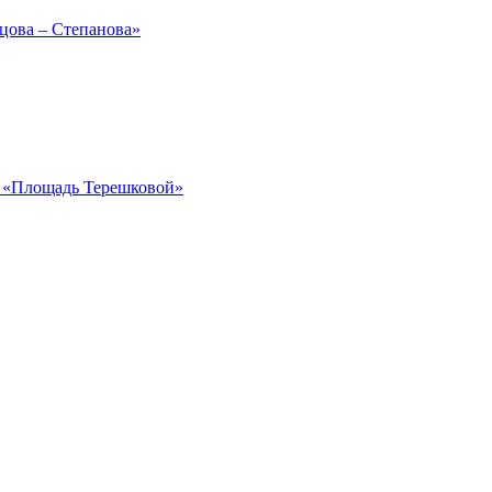
рцова – Степанова»
ка «Площадь Терешковой»