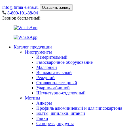
info@firma-elena.ru
Оставить заявку
8-800-101-38-94
Звонок бесплатный
Каталог продукции
Инструменты
Измерительный
Газосварочное оборудование
Малярный
Вспомогательный
Режущий
Столярно-слесарный
Ударно-забивной
Штукатурно-отделочный
Метизы
Анкеры
Профиль алюминиевый и для гипсокартона
Болты, шпильки, штанги
Гайки
Саморезы, шурупы