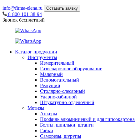
info@firma-elena.ru
Оставить заявку
8-800-101-38-94
Звонок бесплатный
Каталог продукции
Инструменты
Измерительный
Газосварочное оборудование
Малярный
Вспомогательный
Режущий
Столярно-слесарный
Ударно-забивной
Штукатурно-отделочный
Метизы
Анкеры
Профиль алюминиевый и для гипсокартона
Болты, шпильки, штанги
Гайки
Саморезы, шурупы