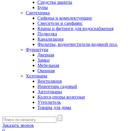
Средства защиты
Буры
Сантехника
Сифоны и комплектующие
Смесители и санфаянс
Краны и фитинги для водоснабжения
Подводка
Канализация
Фильтры, водоочистители,водяной пол.
Фурнитура
Дверная
Замки
Мебельная
Оконная
Хозтовары
Вентиляция
Инвентарь садовый
Автотовары
Колеса,опоры колесные
Утеплитель
Товары для дома
Заказать звонок
0