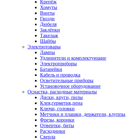
Крепёж
Хомуты
Винты
Гвозди
Дюбеля
Заклёпки
Такелаж
Шайбы
Электротовары
Лампы
Удлинители и комплектующие
Электроприборы
Батарейки
Кабель и проводка
Осветительные приборы
Установочное оборудование
Оснастка, расходные материалы
Диски, круги, пилы
Клея,герметик,пена
Ключи, головки
Метчики и плашки, держатели, клуппы
Фрезы, коронки
Отвертки, биты
Расходники
Сверла