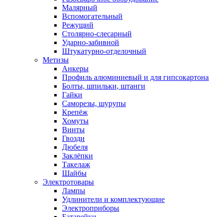
Малярный
Вспомогательный
Режущий
Столярно-слесарный
Ударно-забивной
Штукатурно-отделочный
Метизы
Анкеры
Профиль алюминиевый и для гипсокартона
Болты, шпильки, штанги
Гайки
Саморезы, шурупы
Крепёж
Хомуты
Винты
Гвозди
Дюбеля
Заклёпки
Такелаж
Шайбы
Электротовары
Лампы
Удлинители и комплектующие
Электроприборы
Батарейки