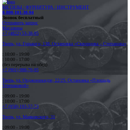
МЕТИЗЫ / ФУРНИТУРА / ИНСТРУМЕНТ
8-800-101-38-94
Звонок бесплатный
Отправить запрос
Магазины
+7 (4822) 53-38-95
Тверь, ул. Горького,
138. Остановка «Скворцова – Степанова»
: 10:00 - 19:00
: 10:00 - 17:00
(без перерыва на обед)
+7 (901) 988-70-95
Тверь, ул. Орджоникидзе,
22/25. Остановка «Площадь
Терешковой»
: 09:00 - 19:00
: 10:00 - 17:00
+7 (958) 193-57-73
Тверь, ул. Маяковского,
31
: 09:00 - 19:00