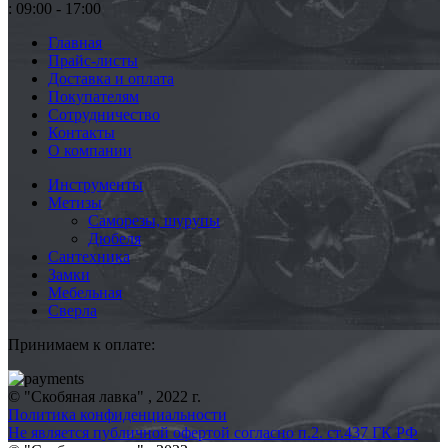
: 09:00 - 17:00
Главная
Прайс-листы
Доставка и оплата
Покупателям
Сотрудничество
Контакты
О компании
Инструменты
Метизы
Саморезы, шурупы
Дюбеля
Сантехника
Замки
Мебельная
Сверла
Принимаем к оплате:
© "Скобяная лавка" , 2022 г.
Политика конфиденциальности
Не является публичной офертой согласно п.2. ст.437 ГК РФ