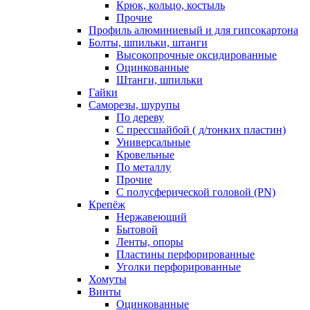
Крюк, кольцо, костыль
Прочие
Профиль алюминиевый и для гипсокартона
Болты, шпильки, штанги
Высокопрочные оксидированные
Оцинкованные
Штанги, шпильки
Гайки
Саморезы, шурупы
По дереву
С прессшайбой ( д/тонких пластин)
Универсальные
Кровельные
По металлу
Прочие
С полусферической головой (PN)
Крепёж
Нержавеющий
Бытовой
Ленты, опоры
Пластины перфорированные
Уголки перфорированные
Хомуты
Винты
Оцинкованные