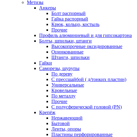
Метизы
Анкеры
Болт распорный
Гайка распорный
Крюк, кольцо, костыль
Прочие
Профиль алюминиевый и для гипсокартона
Болты, шпильки, штанги
Высокопрочные оксидированные
Оцинкованные
Штанги, шпильки
Гайки
Саморезы, шурупы
По дереву
С прессшайбой ( д/тонких пластин)
Универсальные
Кровельные
По металлу
Прочие
С полусферической головой (PN)
Крепёж
Нержавеющий
Бытовой
Ленты, опоры
Пластины перфорированные