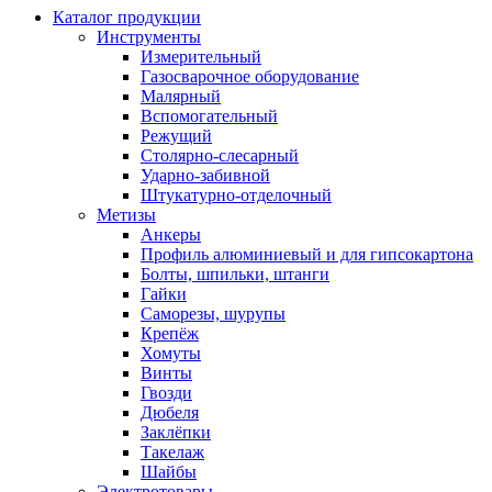
Каталог продукции
Инструменты
Измерительный
Газосварочное оборудование
Малярный
Вспомогательный
Режущий
Столярно-слесарный
Ударно-забивной
Штукатурно-отделочный
Метизы
Анкеры
Профиль алюминиевый и для гипсокартона
Болты, шпильки, штанги
Гайки
Саморезы, шурупы
Крепёж
Хомуты
Винты
Гвозди
Дюбеля
Заклёпки
Такелаж
Шайбы
Электротовары