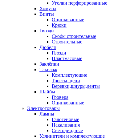
Уголки перфорированные
Хомуты
Винты
Оцинкованные
Крюки
Гвозди
Скобы строительные
Строительные
Дюбеля
Гвозди
Пластмасовые
Заклёпки
Такелаж
Комплектующие
Троссы, цепи
Веревки,шнуры,ленты
Шайбы
Гровера
Оцинкованные
Электротовары
Лампы
Галогеновые
Накаливания
Светодиодные
Удлинители и комплектующие