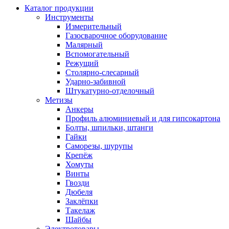
Каталог продукции
Инструменты
Измерительный
Газосварочное оборудование
Малярный
Вспомогательный
Режущий
Столярно-слесарный
Ударно-забивной
Штукатурно-отделочный
Метизы
Анкеры
Профиль алюминиевый и для гипсокартона
Болты, шпильки, штанги
Гайки
Саморезы, шурупы
Крепёж
Хомуты
Винты
Гвозди
Дюбеля
Заклёпки
Такелаж
Шайбы
Электротовары