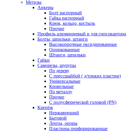
Метизы
Анкеры
Болт распорный
Гайка распорный
Крюк, кольцо, костыль
Прочие
Профиль алюминиевый и для гипсокартона
Болты, шпильки, штанги
Высокопрочные оксидированные
Оцинкованные
Штанги, шпильки
Гайки
Саморезы, шурупы
По дереву
С прессшайбой ( д/тонких пластин)
Универсальные
Кровельные
По металлу
Прочие
С полусферической головой (PN)
Крепёж
Нержавеющий
Бытовой
Ленты, опоры
Пластины перфорированные