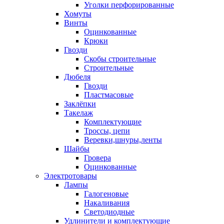
Уголки перфорированные
Хомуты
Винты
Оцинкованные
Крюки
Гвозди
Скобы строительные
Строительные
Дюбеля
Гвозди
Пластмасовые
Заклёпки
Такелаж
Комплектующие
Троссы, цепи
Веревки,шнуры,ленты
Шайбы
Гровера
Оцинкованные
Электротовары
Лампы
Галогеновые
Накаливания
Светодиодные
Удлинители и комплектующие