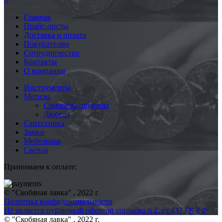
Главная
Прайс-листы
Доставка и оплата
Покупателям
Сотрудничество
Контакты
О компании
Инструменты
Метизы
Саморезы, шурупы
Дюбеля
Сантехника
Замки
Мебельная
Сверла
Принимаем к оплате:
© "Скобяная лавка" , 2022 г.
Политика конфиденциальности
Не является публичной офертой согласно п.2. ст.437 ГК РФ
© "Скобяная лавка" , 2022 г.