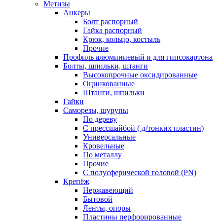
Метизы
Анкеры
Болт распорный
Гайка распорный
Крюк, кольцо, костыль
Прочие
Профиль алюминиевый и для гипсокартона
Болты, шпильки, штанги
Высокопрочные оксидированные
Оцинкованные
Штанги, шпильки
Гайки
Саморезы, шурупы
По дереву
С прессшайбой ( д/тонких пластин)
Универсальные
Кровельные
По металлу
Прочие
С полусферической головой (PN)
Крепёж
Нержавеющий
Бытовой
Ленты, опоры
Пластины перфорированные