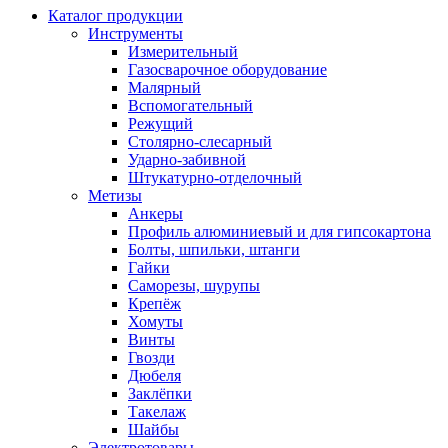
Каталог продукции
Инструменты
Измерительный
Газосварочное оборудование
Малярный
Вспомогательный
Режущий
Столярно-слесарный
Ударно-забивной
Штукатурно-отделочный
Метизы
Анкеры
Профиль алюминиевый и для гипсокартона
Болты, шпильки, штанги
Гайки
Саморезы, шурупы
Крепёж
Хомуты
Винты
Гвозди
Дюбеля
Заклёпки
Такелаж
Шайбы
Электротовары