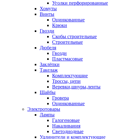
Уголки перфорированные
Хомуты
Винты
Оцинкованные
Крюки
Гвозди
Скобы строительные
Строительные
Дюбеля
Гвозди
Пластмасовые
Заклёпки
Такелаж
Комплектующие
Троссы, цепи
Веревки,шнуры,ленты
Шайбы
Гровера
Оцинкованные
Электротовары
Лампы
Галогеновые
Накаливания
Светодиодные
Удлинители и комплектующие