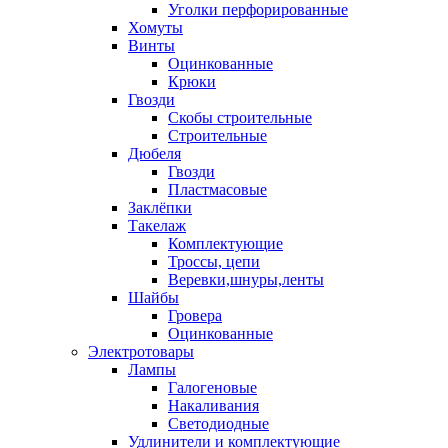
Уголки перфорированные
Хомуты
Винты
Оцинкованные
Крюки
Гвозди
Скобы строительные
Строительные
Дюбеля
Гвозди
Пластмасовые
Заклёпки
Такелаж
Комплектующие
Троссы, цепи
Веревки,шнуры,ленты
Шайбы
Гровера
Оцинкованные
Электротовары
Лампы
Галогеновые
Накаливания
Светодиодные
Удлинители и комплектующие