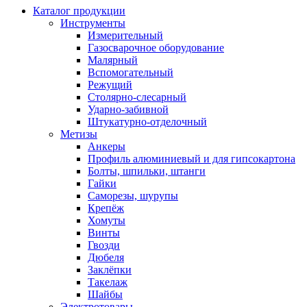
Каталог продукции
Инструменты
Измерительный
Газосварочное оборудование
Малярный
Вспомогательный
Режущий
Столярно-слесарный
Ударно-забивной
Штукатурно-отделочный
Метизы
Анкеры
Профиль алюминиевый и для гипсокартона
Болты, шпильки, штанги
Гайки
Саморезы, шурупы
Крепёж
Хомуты
Винты
Гвозди
Дюбеля
Заклёпки
Такелаж
Шайбы
Электротовары