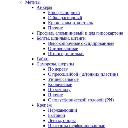
Метизы
Анкеры
Болт распорный
Гайка распорный
Крюк, кольцо, костыль
Прочие
Профиль алюминиевый и для гипсокартона
Болты, шпильки, штанги
Высокопрочные оксидированные
Оцинкованные
Штанги, шпильки
Гайки
Саморезы, шурупы
По дереву
С прессшайбой ( д/тонких пластин)
Универсальные
Кровельные
По металлу
Прочие
С полусферической головой (PN)
Крепёж
Нержавеющий
Бытовой
Ленты, опоры
Пластины перфорированные