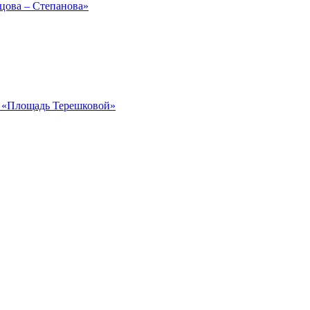
рцова – Степанова»
ка «Площадь Терешковой»