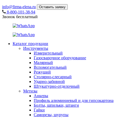
info@firma-elena.ru
Оставить заявку
8-800-101-38-94
Звонок бесплатный
Каталог продукции
Инструменты
Измерительный
Газосварочное оборудование
Малярный
Вспомогательный
Режущий
Столярно-слесарный
Ударно-забивной
Штукатурно-отделочный
Метизы
Анкеры
Профиль алюминиевый и для гипсокартона
Болты, шпильки, штанги
Гайки
Саморезы, шурупы