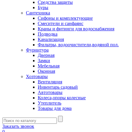
Средства защиты
Буры
Сантехника
Сифоны и комплектующие
Смесители и санфаянс
Краны и фитинги для водоснабжения
Подводка
Канализация
Фильтры, водоочистители,водяной пол.
Фурнитура
Дверная
Замки
Мебельная
Оконная
Хозтовары
Вентиляция
Инвентарь садовый
Автотовары
Колеса,опоры колесные
Утеплитель
Товары для дома
Заказать звонок
0