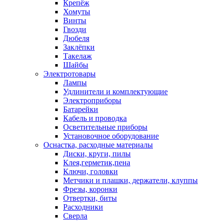
Крепёж
Хомуты
Винты
Гвозди
Дюбеля
Заклёпки
Такелаж
Шайбы
Электротовары
Лампы
Удлинители и комплектующие
Электроприборы
Батарейки
Кабель и проводка
Осветительные приборы
Установочное оборудование
Оснастка, расходные материалы
Диски, круги, пилы
Клея,герметик,пена
Ключи, головки
Метчики и плашки, держатели, клуппы
Фрезы, коронки
Отвертки, биты
Расходники
Сверла