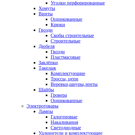
Уголки перфорированные
Хомуты
Винты
Оцинкованные
Крюки
Гвозди
Скобы строительные
Строительные
Дюбеля
Гвозди
Пластмасовые
Заклёпки
Такелаж
Комплектующие
Троссы, цепи
Веревки,шнуры,ленты
Шайбы
Гровера
Оцинкованные
Электротовары
Лампы
Галогеновые
Накаливания
Светодиодные
Удлинители и комплектующие