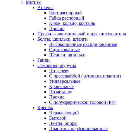
Метизы
Анкеры
Болт распорный
Гайка распорный
Крюк, кольцо, костыль
Прочие
Профиль алюминиевый и для гипсокартона
Болты, шпильки, штанги
Высокопрочные оксидированные
Оцинкованные
Штанги, шпильки
Гайки
Саморезы, шурупы
По дереву
С прессшайбой ( д/тонких пластин)
Универсальные
Кровельные
По металлу
Прочие
С полусферической головой (PN)
Крепёж
Нержавеющий
Бытовой
Ленты, опоры
Пластины перфорированные