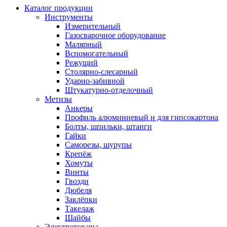
Каталог продукции
Инструменты
Измерительный
Газосварочное оборудование
Малярный
Вспомогательный
Режущий
Столярно-слесарный
Ударно-забивной
Штукатурно-отделочный
Метизы
Анкеры
Профиль алюминиевый и для гипсокартона
Болты, шпильки, штанги
Гайки
Саморезы, шурупы
Крепёж
Хомуты
Винты
Гвозди
Дюбеля
Заклёпки
Такелаж
Шайбы
Электротовары