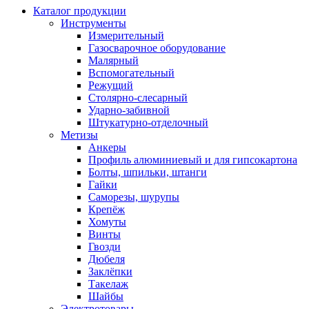
Каталог продукции
Инструменты
Измерительный
Газосварочное оборудование
Малярный
Вспомогательный
Режущий
Столярно-слесарный
Ударно-забивной
Штукатурно-отделочный
Метизы
Анкеры
Профиль алюминиевый и для гипсокартона
Болты, шпильки, штанги
Гайки
Саморезы, шурупы
Крепёж
Хомуты
Винты
Гвозди
Дюбеля
Заклёпки
Такелаж
Шайбы
Электротовары