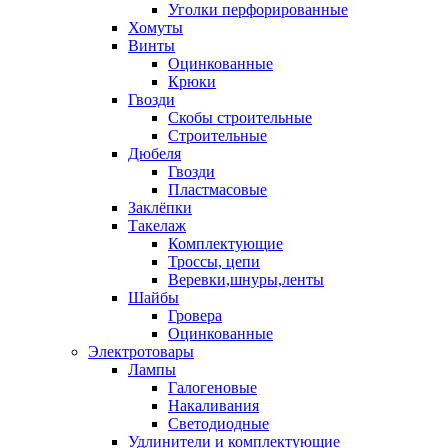
Уголки перфорированные
Хомуты
Винты
Оцинкованные
Крюки
Гвозди
Скобы строительные
Строительные
Дюбеля
Гвозди
Пластмасовые
Заклёпки
Такелаж
Комплектующие
Троссы, цепи
Веревки,шнуры,ленты
Шайбы
Гровера
Оцинкованные
Электротовары
Лампы
Галогеновые
Накаливания
Светодиодные
Удлинители и комплектующие