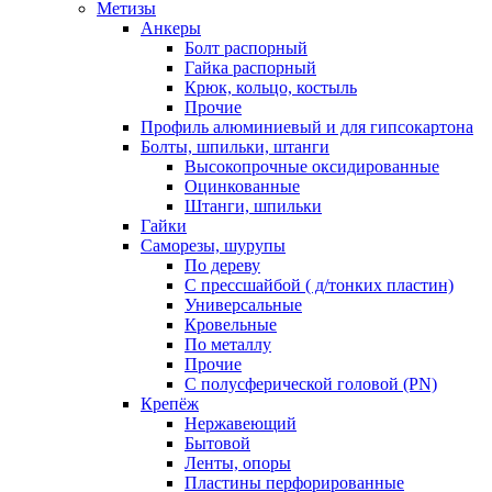
Метизы
Анкеры
Болт распорный
Гайка распорный
Крюк, кольцо, костыль
Прочие
Профиль алюминиевый и для гипсокартона
Болты, шпильки, штанги
Высокопрочные оксидированные
Оцинкованные
Штанги, шпильки
Гайки
Саморезы, шурупы
По дереву
С прессшайбой ( д/тонких пластин)
Универсальные
Кровельные
По металлу
Прочие
С полусферической головой (PN)
Крепёж
Нержавеющий
Бытовой
Ленты, опоры
Пластины перфорированные