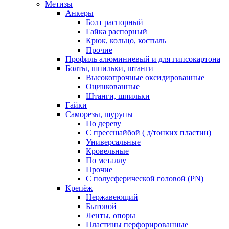
Метизы
Анкеры
Болт распорный
Гайка распорный
Крюк, кольцо, костыль
Прочие
Профиль алюминиевый и для гипсокартона
Болты, шпильки, штанги
Высокопрочные оксидированные
Оцинкованные
Штанги, шпильки
Гайки
Саморезы, шурупы
По дереву
С прессшайбой ( д/тонких пластин)
Универсальные
Кровельные
По металлу
Прочие
С полусферической головой (PN)
Крепёж
Нержавеющий
Бытовой
Ленты, опоры
Пластины перфорированные