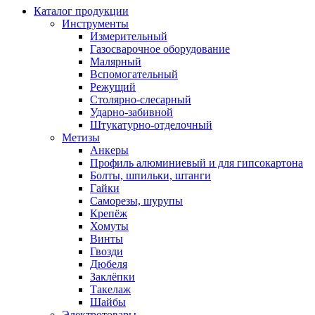
Каталог продукции
Инструменты
Измерительный
Газосварочное оборудование
Малярный
Вспомогательный
Режущий
Столярно-слесарный
Ударно-забивной
Штукатурно-отделочный
Метизы
Анкеры
Профиль алюминиевый и для гипсокартона
Болты, шпильки, штанги
Гайки
Саморезы, шурупы
Крепёж
Хомуты
Винты
Гвозди
Дюбеля
Заклёпки
Такелаж
Шайбы
Электротовары