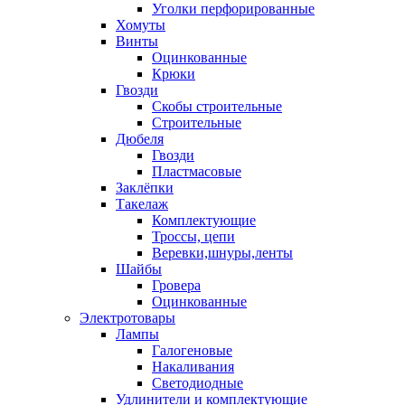
Уголки перфорированные
Хомуты
Винты
Оцинкованные
Крюки
Гвозди
Скобы строительные
Строительные
Дюбеля
Гвозди
Пластмасовые
Заклёпки
Такелаж
Комплектующие
Троссы, цепи
Веревки,шнуры,ленты
Шайбы
Гровера
Оцинкованные
Электротовары
Лампы
Галогеновые
Накаливания
Светодиодные
Удлинители и комплектующие